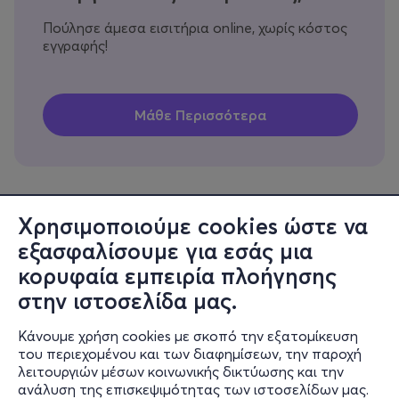
Πούλησε άμεσα εισιτήρια online, χωρίς κόστος
εγγραφής!
Χρησιμοποιούμε cookies ώστε να
εξασφαλίσουμε για εσάς μια
Πληροφορίες
κορυφαία εμπειρία πλοήγησης
Υποστήριξη
στην ιστοσελίδα μας.
Stay Connected
Κάνουμε χρήση cookies με σκοπό την εξατομίκευση
του περιεχομένου και των διαφημίσεων, την παροχή
λειτουργιών μέσων κοινωνικής δικτύωσης και την
ανάλυση της επισκεψιμότητας των ιστοσελίδων μας.
Mobile app