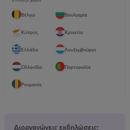
Βέλγιο
Βουλγαρία
Κύπρος
Κροατία
Eλλάδα
Λουξεμβούργο
Ολλανδία
Πορτογαλία
Ρουμανία
Διοργανώνεις εκδηλώσεις;