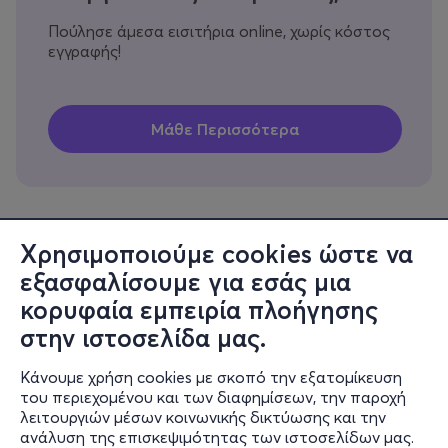
Πούλησε άμεσα εισιτήρια online, χωρίς κόστος
εγγραφής!
Χρησιμοποιούμε cookies ώστε να
εξασφαλίσουμε για εσάς μια
Πληροφορίες
κορυφαία εμπειρία πλοήγησης
Υποστήριξη
στην ιστοσελίδα μας.
Stay Connected
Κάνουμε χρήση cookies με σκοπό την εξατομίκευση
του περιεχομένου και των διαφημίσεων, την παροχή
λειτουργιών μέσων κοινωνικής δικτύωσης και την
ανάλυση της επισκεψιμότητας των ιστοσελίδων μας.
Mobile app