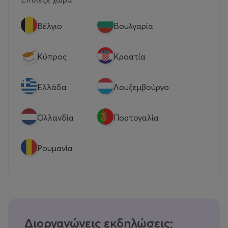
Βέλγιο
Βουλγαρία
Κύπρος
Κροατία
Eλλάδα
Λουξεμβούργο
Ολλανδία
Πορτογαλία
Ρουμανία
Διοργανώνεις εκδηλώσεις;