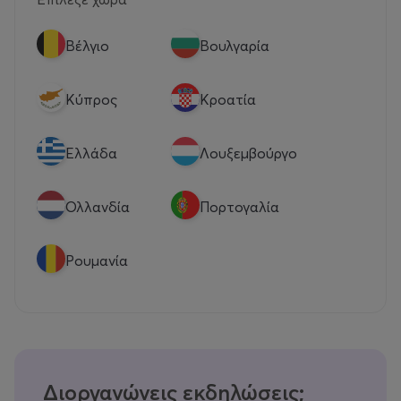
Βέλγιο
Βουλγαρία
Κύπρος
Κροατία
Eλλάδα
Λουξεμβούργο
Ολλανδία
Πορτογαλία
Ρουμανία
Διοργανώνεις εκδηλώσεις;