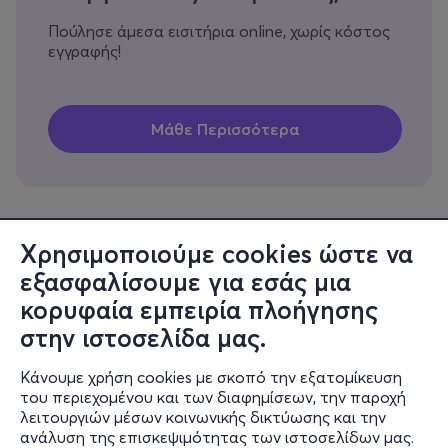
Πούλησε άμεσα εισιτήρια online, χωρίς κόστος
εγγραφής!
Χρησιμοποιούμε cookies ώστε να
εξασφαλίσουμε για εσάς μια
Πληροφορίες
κορυφαία εμπειρία πλοήγησης
Υποστήριξη
στην ιστοσελίδα μας.
Stay Connected
Κάνουμε χρήση cookies με σκοπό την εξατομίκευση
του περιεχομένου και των διαφημίσεων, την παροχή
λειτουργιών μέσων κοινωνικής δικτύωσης και την
ανάλυση της επισκεψιμότητας των ιστοσελίδων μας.
Mobile app