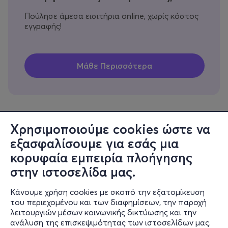
Πούλησε άμεσα εισιτήρια online, χωρίς κόστος
εγγραφής!
Χρησιμοποιούμε cookies ώστε να
εξασφαλίσουμε για εσάς μια
Πληροφορίες
κορυφαία εμπειρία πλοήγησης
Υποστήριξη
στην ιστοσελίδα μας.
Stay Connected
Κάνουμε χρήση cookies με σκοπό την εξατομίκευση
του περιεχομένου και των διαφημίσεων, την παροχή
λειτουργιών μέσων κοινωνικής δικτύωσης και την
ανάλυση της επισκεψιμότητας των ιστοσελίδων μας.
Mobile app