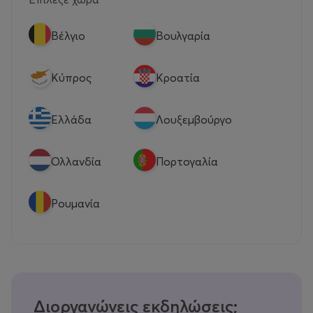
Βέλγιο
Βουλγαρία
Κύπρος
Κροατία
Eλλάδα
Λουξεμβούργο
Ολλανδία
Πορτογαλία
Ρουμανία
Διοργανώνεις εκδηλώσεις;