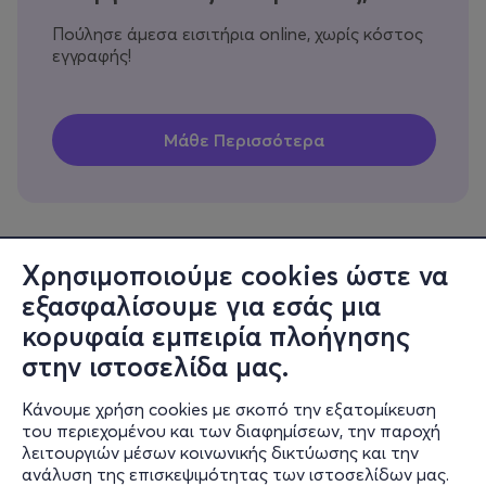
Πούλησε άμεσα εισιτήρια online, χωρίς κόστος
εγγραφής!
Χρησιμοποιούμε cookies ώστε να
εξασφαλίσουμε για εσάς μια
Πληροφορίες
κορυφαία εμπειρία πλοήγησης
Υποστήριξη
στην ιστοσελίδα μας.
Stay Connected
Κάνουμε χρήση cookies με σκοπό την εξατομίκευση
του περιεχομένου και των διαφημίσεων, την παροχή
λειτουργιών μέσων κοινωνικής δικτύωσης και την
ανάλυση της επισκεψιμότητας των ιστοσελίδων μας.
Mobile app