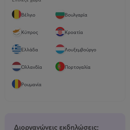
Βέλγιο
Βουλγαρία
Κύπρος
Κροατία
Eλλάδα
Λουξεμβούργο
Ολλανδία
Πορτογαλία
Ρουμανία
Διοργανώνεις εκδηλώσεις;