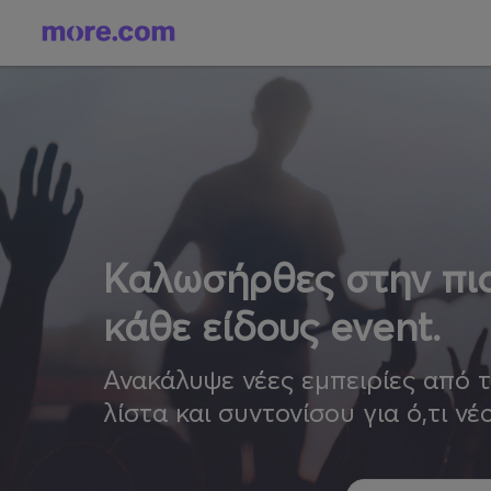
Καλωσήρθες στην πιο
κάθε είδους event.
Ανακάλυψε νέες εμπειρίες από 
λίστα και συντονίσου για ό,τι νέ