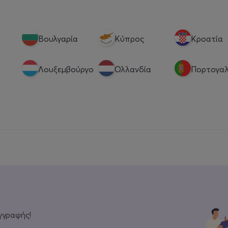
Βουλγαρία
Κύπρος
Κροατία
Λουξεμβούργο
Ολλανδία
Πορτογαλ
γγραφής!