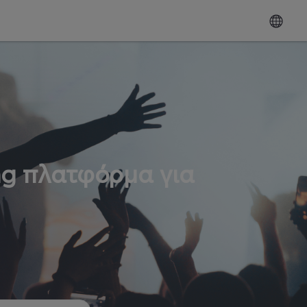
ng πλατφόρμα για
ω