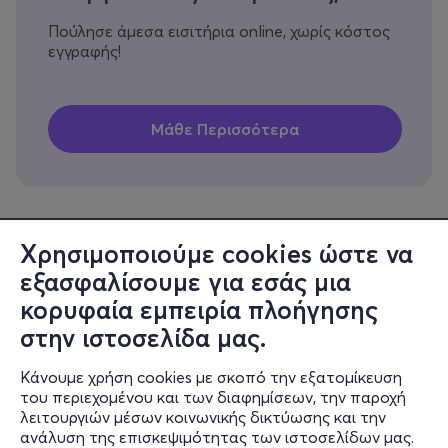
Πούλησε άμεσα εισιτήρια online, χωρίς κόστος
εγγραφής!
Χρησιμοποιούμε cookies ώστε να
εξασφαλίσουμε για εσάς μια
Πληροφορίες
κορυφαία εμπειρία πλοήγησης
Υποστήριξη
στην ιστοσελίδα μας.
Stay Connected
Κάνουμε χρήση cookies με σκοπό την εξατομίκευση
του περιεχομένου και των διαφημίσεων, την παροχή
λειτουργιών μέσων κοινωνικής δικτύωσης και την
ανάλυση της επισκεψιμότητας των ιστοσελίδων μας.
Mobile app