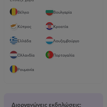
Βέλγιο
Βουλγαρία
Κύπρος
Κροατία
Eλλάδα
Λουξεμβούργο
Ολλανδία
Πορτογαλία
Ρουμανία
Διοργανώνεις εκδηλώσεις;