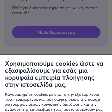
Πούλησε άμεσα εισιτήρια online, χωρίς κόστος
εγγραφής!
Χρησιμοποιούμε cookies ώστε να
εξασφαλίσουμε για εσάς μια
Πληροφορίες
κορυφαία εμπειρία πλοήγησης
Υποστήριξη
στην ιστοσελίδα μας.
Stay Connected
Κάνουμε χρήση cookies με σκοπό την εξατομίκευση
του περιεχομένου και των διαφημίσεων, την παροχή
λειτουργιών μέσων κοινωνικής δικτύωσης και την
ανάλυση της επισκεψιμότητας των ιστοσελίδων μας.
Mobile app