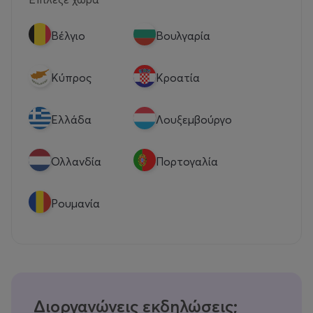
Βέλγιο
Βουλγαρία
Κύπρος
Κροατία
Eλλάδα
Λουξεμβούργο
Ολλανδία
Πορτογαλία
Ρουμανία
Διοργανώνεις εκδηλώσεις;