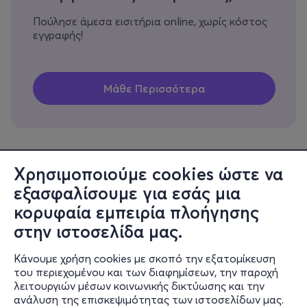
Πούλησε άμεσα εισιτήρια online, χωρίς κόστος
εγγραφής!
Χρησιμοποιούμε cookies ώστε να
εξασφαλίσουμε για εσάς μια
Πληροφορίες
κορυφαία εμπειρία πλοήγησης
Υποστήριξη
στην ιστοσελίδα μας.
Stay Connected
Κάνουμε χρήση cookies με σκοπό την εξατομίκευση
του περιεχομένου και των διαφημίσεων, την παροχή
λειτουργιών μέσων κοινωνικής δικτύωσης και την
ανάλυση της επισκεψιμότητας των ιστοσελίδων μας.
Mobile app