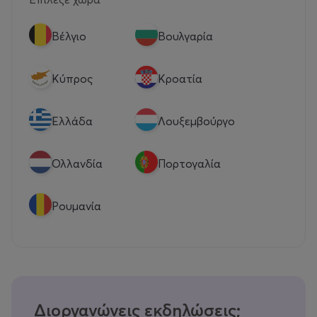
Βέλγιο
Βουλγαρία
Κύπρος
Κροατία
Eλλάδα
Λουξεμβούργο
Ολλανδία
Πορτογαλία
Ρουμανία
Διοργανώνεις εκδηλώσεις;