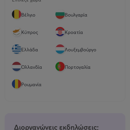
Βέλγιο
Βουλγαρία
Κύπρος
Κροατία
Eλλάδα
Λουξεμβούργο
Ολλανδία
Πορτογαλία
Ρουμανία
Διοργανώνεις εκδηλώσεις;