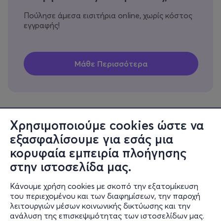
Πούλησε άμεσα εισιτήρια online, χωρίς κόστος
εγγραφής!
Χρησιμοποιούμε cookies ώστε να
εξασφαλίσουμε για εσάς μια
Πληροφορίες
κορυφαία εμπειρία πλοήγησης
Υποστήριξη
στην ιστοσελίδα μας.
Stay Connected
Κάνουμε χρήση cookies με σκοπό την εξατομίκευση
του περιεχομένου και των διαφημίσεων, την παροχή
λειτουργιών μέσων κοινωνικής δικτύωσης και την
ανάλυση της επισκεψιμότητας των ιστοσελίδων μας.
Mobile app