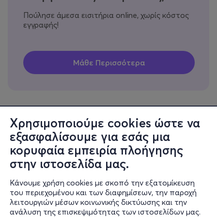
Πούλησε άμεσα εισιτήρια online, χωρίς κόστος
εγγραφής!
Χρησιμοποιούμε cookies ώστε να
εξασφαλίσουμε για εσάς μια
Πληροφορίες
κορυφαία εμπειρία πλοήγησης
Υποστήριξη
στην ιστοσελίδα μας.
Stay Connected
Κάνουμε χρήση cookies με σκοπό την εξατομίκευση
του περιεχομένου και των διαφημίσεων, την παροχή
λειτουργιών μέσων κοινωνικής δικτύωσης και την
ανάλυση της επισκεψιμότητας των ιστοσελίδων μας.
Mobile app