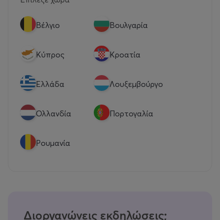
Βέλγιο
Βουλγαρία
Κύπρος
Κροατία
Eλλάδα
Λουξεμβούργο
Ολλανδία
Πορτογαλία
Ρουμανία
Διοργανώνεις εκδηλώσεις;