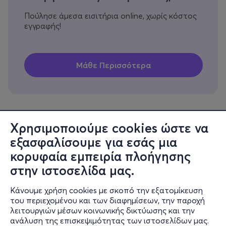
Πούλησε άμεσα εισιτήρια online, χωρίς κόστος
εγγραφής!
Χρησιμοποιούμε cookies ώστε να
εξασφαλίσουμε για εσάς μια
Πληροφορίες
κορυφαία εμπειρία πλοήγησης
Υποστήριξη
στην ιστοσελίδα μας.
Stay Connected
Κάνουμε χρήση cookies με σκοπό την εξατομίκευση
του περιεχομένου και των διαφημίσεων, την παροχή
λειτουργιών μέσων κοινωνικής δικτύωσης και την
ανάλυση της επισκεψιμότητας των ιστοσελίδων μας.
Mobile app