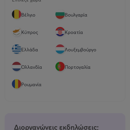
Βέλγιο
Βουλγαρία
Κύπρος
Κροατία
Eλλάδα
Λουξεμβούργο
Ολλανδία
Πορτογαλία
Ρουμανία
Διοργανώνεις εκδηλώσεις;