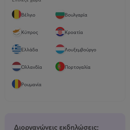
Βέλγιο
Βουλγαρία
Κύπρος
Κροατία
Eλλάδα
Λουξεμβούργο
Ολλανδία
Πορτογαλία
Ρουμανία
Διοργανώνεις εκδηλώσεις;