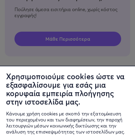
Πούλησε άμεσα εισιτήρια online, χωρίς κόστος
εγγραφής!
Χρησιμοποιούμε cookies ώστε να
εξασφαλίσουμε για εσάς μια
Πληροφορίες
κορυφαία εμπειρία πλοήγησης
Υποστήριξη
στην ιστοσελίδα μας.
Stay Connected
Κάνουμε χρήση cookies με σκοπό την εξατομίκευση
του περιεχομένου και των διαφημίσεων, την παροχή
λειτουργιών μέσων κοινωνικής δικτύωσης και την
ανάλυση της επισκεψιμότητας των ιστοσελίδων μας.
Mobile app