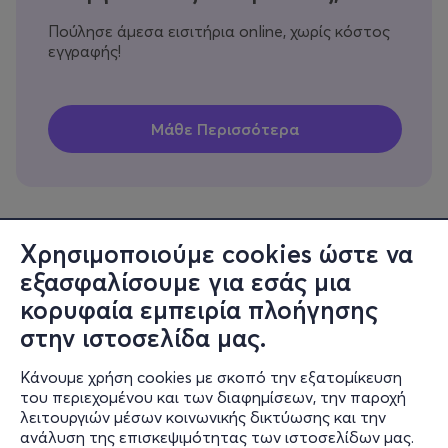
Πούλησε άμεσα εισιτήρια online, χωρίς κόστος
εγγραφής!
Χρησιμοποιούμε cookies ώστε να
εξασφαλίσουμε για εσάς μια
Πληροφορίες
κορυφαία εμπειρία πλοήγησης
Υποστήριξη
στην ιστοσελίδα μας.
Stay Connected
Κάνουμε χρήση cookies με σκοπό την εξατομίκευση
του περιεχομένου και των διαφημίσεων, την παροχή
λειτουργιών μέσων κοινωνικής δικτύωσης και την
ανάλυση της επισκεψιμότητας των ιστοσελίδων μας.
Mobile app