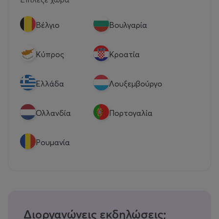
Βέλγιο
Βουλγαρία
Κύπρος
Κροατία
Eλλάδα
Λουξεμβούργο
Ολλανδία
Πορτογαλία
Ρουμανία
Διοργανώνεις εκδηλώσεις;