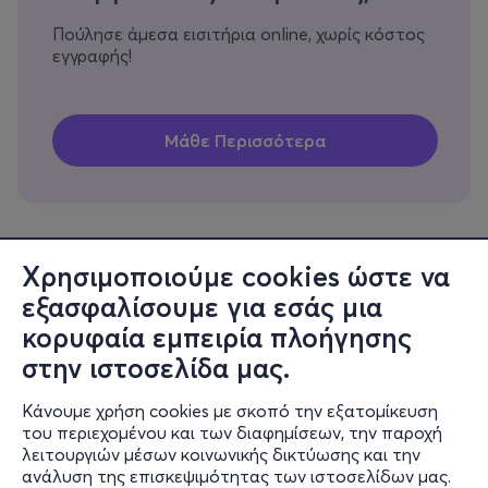
Πούλησε άμεσα εισιτήρια online, χωρίς κόστος
εγγραφής!
Χρησιμοποιούμε cookies ώστε να
εξασφαλίσουμε για εσάς μια
Πληροφορίες
κορυφαία εμπειρία πλοήγησης
Υποστήριξη
στην ιστοσελίδα μας.
Stay Connected
Κάνουμε χρήση cookies με σκοπό την εξατομίκευση
του περιεχομένου και των διαφημίσεων, την παροχή
λειτουργιών μέσων κοινωνικής δικτύωσης και την
ανάλυση της επισκεψιμότητας των ιστοσελίδων μας.
Mobile app