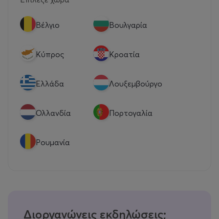
Βέλγιο
Βουλγαρία
Κύπρος
Κροατία
Eλλάδα
Λουξεμβούργο
Ολλανδία
Πορτογαλία
Ρουμανία
Διοργανώνεις εκδηλώσεις;