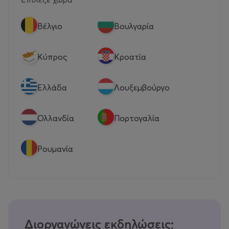
Βέλγιο
Βουλγαρία
Κύπρος
Κροατία
Eλλάδα
Λουξεμβούργο
Ολλανδία
Πορτογαλία
Ρουμανία
Διοργανώνεις εκδηλώσεις;