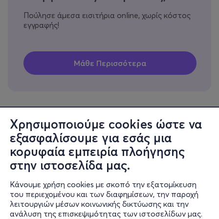
Πούλησε άμεσα εισιτήρια online, χωρίς κόστος
εγγραφής!
Χρησιμοποιούμε cookies ώστε να
εξασφαλίσουμε για εσάς μια
Πληροφορίες
κορυφαία εμπειρία πλοήγησης
Υποστήριξη
στην ιστοσελίδα μας.
Stay Connected
Κάνουμε χρήση cookies με σκοπό την εξατομίκευση
του περιεχομένου και των διαφημίσεων, την παροχή
λειτουργιών μέσων κοινωνικής δικτύωσης και την
ανάλυση της επισκεψιμότητας των ιστοσελίδων μας.
Mobile app