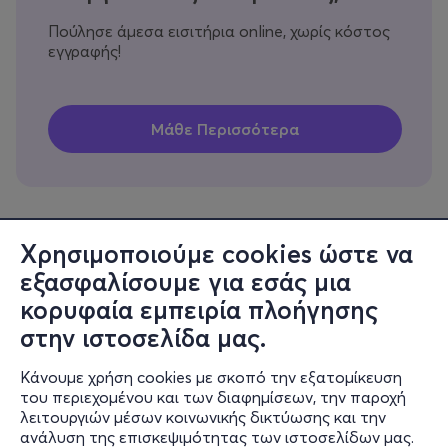
Πούλησε άμεσα εισιτήρια online, χωρίς κόστος
εγγραφής!
Χρησιμοποιούμε cookies ώστε να
εξασφαλίσουμε για εσάς μια
Πληροφορίες
κορυφαία εμπειρία πλοήγησης
Υποστήριξη
στην ιστοσελίδα μας.
Stay Connected
Κάνουμε χρήση cookies με σκοπό την εξατομίκευση
του περιεχομένου και των διαφημίσεων, την παροχή
λειτουργιών μέσων κοινωνικής δικτύωσης και την
ανάλυση της επισκεψιμότητας των ιστοσελίδων μας.
Mobile app