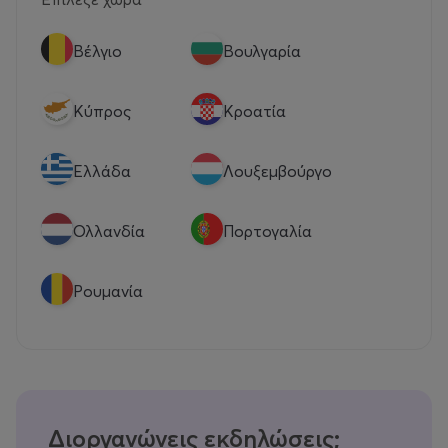
Βέλγιο
Βουλγαρία
Κύπρος
Κροατία
Eλλάδα
Λουξεμβούργο
Ολλανδία
Πορτογαλία
Ρουμανία
Διοργανώνεις εκδηλώσεις;