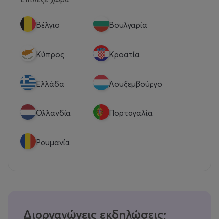
Βέλγιο
Βουλγαρία
Κύπρος
Κροατία
Eλλάδα
Λουξεμβούργο
Ολλανδία
Πορτογαλία
Ρουμανία
Διοργανώνεις εκδηλώσεις;