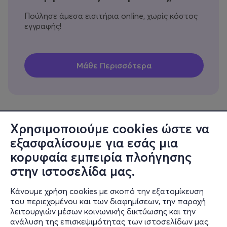
Πούλησε άμεσα εισιτήρια online, χωρίς κόστος
εγγραφής!
Χρησιμοποιούμε cookies ώστε να
εξασφαλίσουμε για εσάς μια
Πληροφορίες
κορυφαία εμπειρία πλοήγησης
Υποστήριξη
στην ιστοσελίδα μας.
Stay Connected
Κάνουμε χρήση cookies με σκοπό την εξατομίκευση
του περιεχομένου και των διαφημίσεων, την παροχή
λειτουργιών μέσων κοινωνικής δικτύωσης και την
ανάλυση της επισκεψιμότητας των ιστοσελίδων μας.
Mobile app