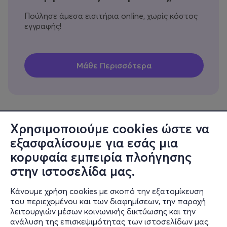
Πούλησε άμεσα εισιτήρια online, χωρίς κόστος
εγγραφής!
Χρησιμοποιούμε cookies ώστε να
εξασφαλίσουμε για εσάς μια
Πληροφορίες
κορυφαία εμπειρία πλοήγησης
Υποστήριξη
στην ιστοσελίδα μας.
Stay Connected
Κάνουμε χρήση cookies με σκοπό την εξατομίκευση
του περιεχομένου και των διαφημίσεων, την παροχή
λειτουργιών μέσων κοινωνικής δικτύωσης και την
ανάλυση της επισκεψιμότητας των ιστοσελίδων μας.
Mobile app