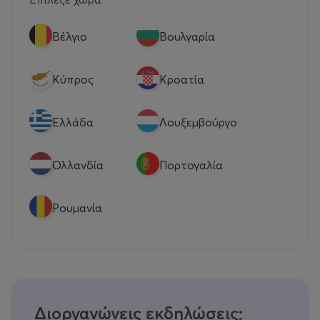
Βέλγιο
Βουλγαρία
Κύπρος
Κροατία
Eλλάδα
Λουξεμβούργο
Ολλανδία
Πορτογαλία
Ρουμανία
Διοργανώνεις εκδηλώσεις;