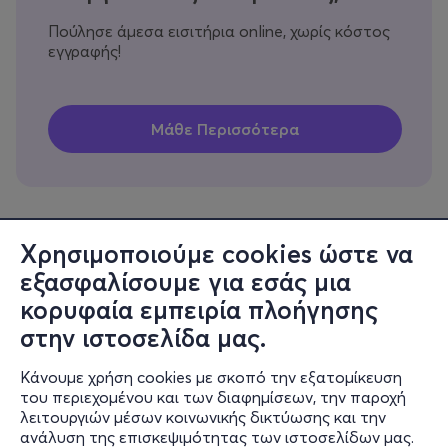
Πούλησε άμεσα εισιτήρια online, χωρίς κόστος
εγγραφής!
Χρησιμοποιούμε cookies ώστε να
εξασφαλίσουμε για εσάς μια
Πληροφορίες
κορυφαία εμπειρία πλοήγησης
Υποστήριξη
στην ιστοσελίδα μας.
Stay Connected
Κάνουμε χρήση cookies με σκοπό την εξατομίκευση
του περιεχομένου και των διαφημίσεων, την παροχή
λειτουργιών μέσων κοινωνικής δικτύωσης και την
ανάλυση της επισκεψιμότητας των ιστοσελίδων μας.
Mobile app