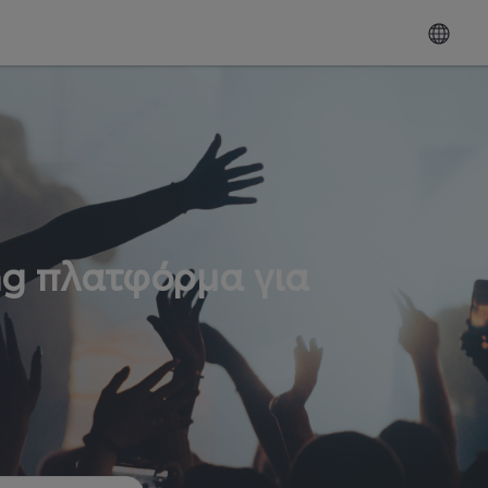
ng πλατφόρμα για
ω