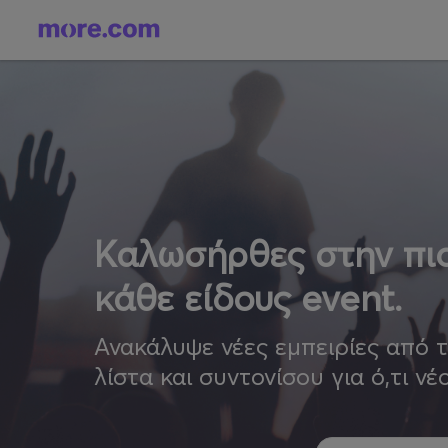
Καλωσήρθες στην πιο
κάθε είδους event.
Ανακάλυψε νέες εμπειρίες από 
λίστα και συντονίσου για ό,τι νέ