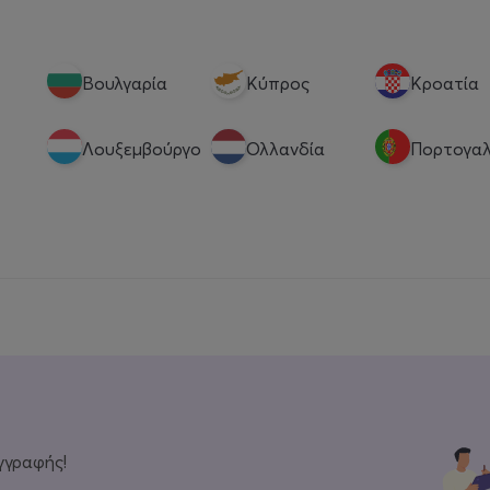
Βουλγαρία
Κύπρος
Κροατία
Λουξεμβούργο
Ολλανδία
Πορτογαλ
γγραφής!