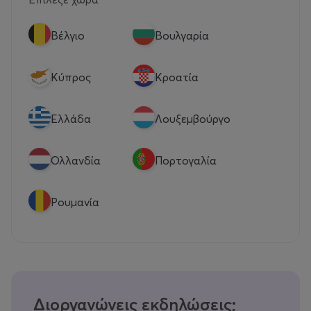
Βέλγιο
Βουλγαρία
Κύπρος
Κροατία
Eλλάδα
Λουξεμβούργο
Ολλανδία
Πορτογαλία
Ρουμανία
Διοργανώνεις εκδηλώσεις;