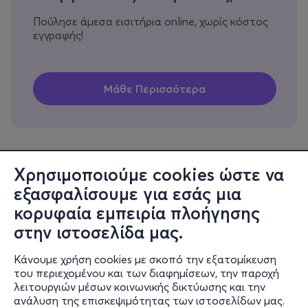
Πούλησε άμεσα εισιτήρια online, χωρίς κόστος
εγγραφής!
Χρησιμοποιούμε cookies ώστε να
εξασφαλίσουμε για εσάς μια
Πληροφορίες
κορυφαία εμπειρία πλοήγησης
Υποστήριξη
στην ιστοσελίδα μας.
Stay Connected
Κάνουμε χρήση cookies με σκοπό την εξατομίκευση
του περιεχομένου και των διαφημίσεων, την παροχή
λειτουργιών μέσων κοινωνικής δικτύωσης και την
ανάλυση της επισκεψιμότητας των ιστοσελίδων μας.
Mobile app