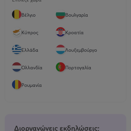
Βέλγιο
Βουλγαρία
Κύπρος
Κροατία
Eλλάδα
Λουξεμβούργο
Ολλανδία
Πορτογαλία
Ρουμανία
Διοργανώνεις εκδηλώσεις;