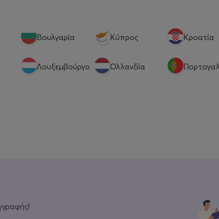
Βουλγαρία
Κύπρος
Κροατία
Λουξεμβούργο
Ολλανδία
Πορτογαλ
γγραφής!