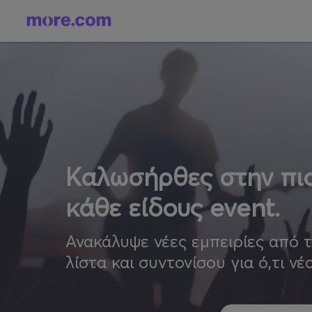
Καλωσήρθες στην πιο
κάθε είδους event.
Ανακάλυψε νέες εμπειρίες από 
λίστα και συντονίσου για ό,τι νέ