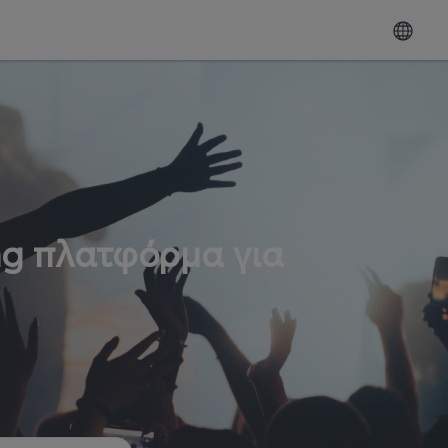
ng πλατφόρμα για
ω