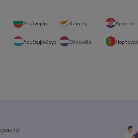
Βουλγαρία
Κύπρος
Κροατία
Λουξεμβούργο
Ολλανδία
Πορτογαλ
γγραφής!