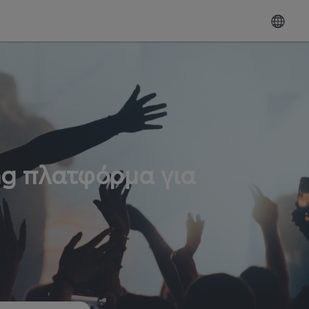
ng πλατφόρμα για
ω