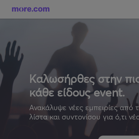
Καλωσήρθες στην πιο
κάθε είδους event.
Ανακάλυψε νέες εμπειρίες από 
λίστα και συντονίσου για ό,τι νέ