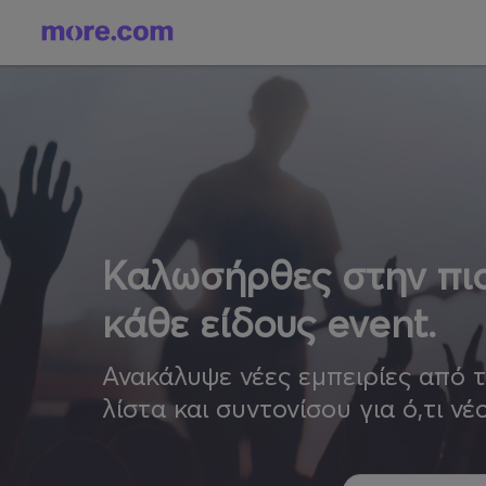
Καλωσήρθες στην πιο
κάθε είδους event.
Ανακάλυψε νέες εμπειρίες από 
λίστα και συντονίσου για ό,τι νέ