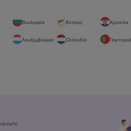
Βουλγαρία
Κύπρος
Κροατία
Λουξεμβούργο
Ολλανδία
Πορτογαλ
γγραφής!