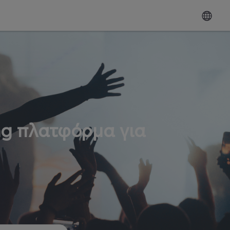
ng πλατφόρμα για
ω