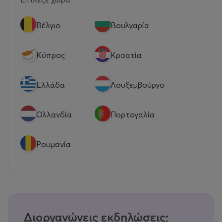
Βέλγιο
Βουλγαρία
Κύπρος
Κροατία
Eλλάδα
Λουξεμβούργο
Ολλανδία
Πορτογαλία
Ρουμανία
Διοργανώνεις εκδηλώσεις;