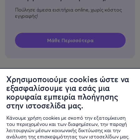
Πούλησε άμεσα εισιτήρια online, χωρίς κόστος
εγγραφής!
Χρησιμοποιούμε cookies ώστε να
εξασφαλίσουμε για εσάς μια
Πληροφορίες
κορυφαία εμπειρία πλοήγησης
Υποστήριξη
στην ιστοσελίδα μας.
Stay Connected
Κάνουμε χρήση cookies με σκοπό την εξατομίκευση
του περιεχομένου και των διαφημίσεων, την παροχή
λειτουργιών μέσων κοινωνικής δικτύωσης και την
ανάλυση της επισκεψιμότητας των ιστοσελίδων μας.
Mobile app