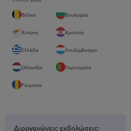
Βέλγιο
Βουλγαρία
Κύπρος
Κροατία
Eλλάδα
Λουξεμβούργο
Ολλανδία
Πορτογαλία
Ρουμανία
Διοργανώνεις εκδηλώσεις;