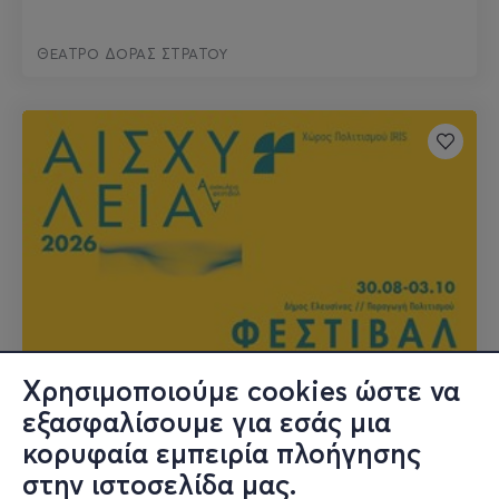
ΘΕΑΤΡΟ ΔΟΡΑΣ ΣΤΡΑΤΟΥ
Χρησιμοποιούμε cookies ώστε να
30 ΑΥΓ - 23 ΣΕΠ
εξασφαλίσουμε για εσάς μια
ΦΕΣΤΙΒΑΛ ΑΙΣΧΥΛΕΙΑ 2026
κορυφαία εμπειρία πλοήγησης
στην ιστοσελίδα μας.
ΠΟΛΛΑΠΛΟΙ ΧΩΡΟΙ