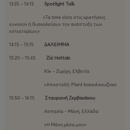
13:35 – 14:15
Spotlight Talk
«Τα time slots στις κρατήσεις
ευνοούν ή δυσκολεύουν την ανάπτυξη των
εστιατορίων;»
14:15 – 15:15
ΔΑΛΕΙΜΜΑ
15:20 – 15:45
Ζizi Ηattab
Kle – Ζυρίχη, Ελβετία
«Αποστολή: Plant based κουζίνα»
15:50 – 16:15
Σταυριανή Ζερβακάκου
Ασπασία - Μάνη, Ελλάδα
«Η Μάνη μέσα μου»