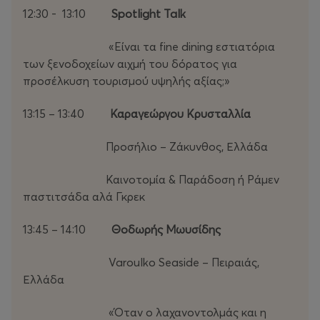
12:30 - 13:10
Spotlight Talk
«Eίναι τα fine dining εστιατόρια
των ξενοδοχείων αιχμή του δόρατος για
προσέλκυση τουρισμού υψηλής αξίας;»
13:15 – 13:40
Καραγεώργου Κρυσταλλία
Προσήλιο – Ζάκυνθος, Ελλάδα
Καινοτομία & Παράδοση ή Ράμεν
παστιτσάδα αλά Γκρεκ
13:45 – 14:10
Θοδωρής Μωυσίδης
Varoulko Seaside – Πειραιάς,
Ελλάδα
«Όταν ο λαχανοντολμάς και η