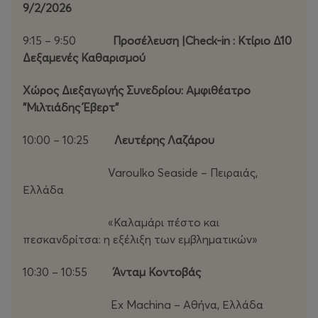
καίριο ρόλο στη διαμόρφωση ενός βιώσιμου και
9/2/2026
καινοτόμου γαστρονομικού τοπίου για την ενίσχυση
της αρμονικής συνέργειας ανάμεσα στη γεωργία, τη
9:15 – 9:50
Προσέλευση |Check-in : Κτίριο Δ10
γαστρονομία και τον τουρισμό υψηλής αξίας.
Δεξαμενές Καθαρισμού
Δεν αλλάζουμε απλώς τον τρόπο που τρώμε… Εξελίσσουμε
Χώρος Διεξαγωγής Συνεδρίου: Αμφιθέατρο
τον τρόπο που σκεφτόμαστε για την τροφή και τη
"Μιλτιάδης Έβερτ"
γαστρονομία!
10:00 – 10:25
Λευτέρης Λαζάρου
Varoulko Seaside – Πειραιάς,
Ελλάδα
«Καλαμάρι πέστο και
πεσκανδρίτσα: η εξέλιξη των εμβληματικών»
10:30 – 10:55
Άνταμ Κοντοβάς
Ex Machina – Αθήνα, Ελλάδα