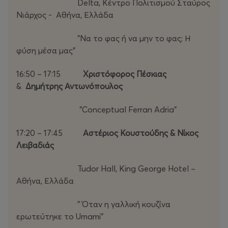
Delta, Κέντρο Πολιτισμού Σταύρος
Νιάρχος - Αθήνα, Ελλάδα
"Να το φας ή να μην το φας; Η
φύση μέσα μας"
16:50 – 17:15
Χριστόφορος Πέσκιας
&
Δημήτρης Αντωνόπουλος
"Conceptual Ferran Adria"
17:20 – 17:45
Αστέριος Κουστούδης & Νίκος
Λειβαδιάς
Tudor Hall, King George Hotel –
Αθήνα, Ελλάδα
" Όταν η γαλλική κουζίνα
ερωτεύτηκε το Umami"