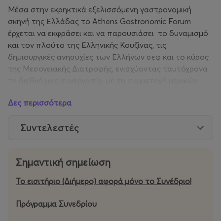
Μέσα στην εκρηκτικά εξελισσόμενη γαστρονομική
σκηνή της Ελλάδας το Athens Gastronomic Forum
έρχεται να εκφράσει και να παρουσιάσει το δυναμισμό
και τον πλούτο της Ελληνικής Κουζίνας, τις
δημιουργικές ανησυχίες των Ελλήνων σεφ και το κύρος
της Μεσογειακής Διατροφής, ενισχύοντας ταυτόχρονα
τη διεθνή μας συνεργασία με τη συμμετοχή μερικών
από τους καλύτερους σεφ στον κόσμο.
Δες περισσότερα
Πρόκειται για ένα διεθνές forum για την ανάπτυξη του
Συντελεστές
γαστρονομικού προβληματισμού που θα αποτελέσει
επίκεντρο ανταλλαγής ιδεών, γνώσης και έμπνευσης.
Με διαδραστικά εργαστήρια και γαστρονομικές
Σημαντική σημείωση
επιδείξεις, θεωρητικούς προβληματισμούς και
κοινωνική ευαισθησία απευθύνεται σε σεφ, ιδιοκτήτες
Το εισιτήριο (Διήμερο) αφορά μόνο το Συνέδριο!
εστιατορίων, στελέχη F&B της φιλοξενίας,
επαγγελματίες της βιομηχανίας τροφίμων, γκουρμέ
Πρόγραμμα Συνεδρίου
foodie και θεσμικούς παράγοντες που διαδραματίζουν