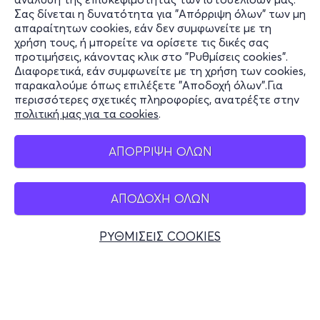
Σας δίνεται η δυνατότητα για "Απόρριψη όλων" των μη
Πληροφορίες
απαραίτητων cookies, εάν δεν συμφωνείτε με τη
χρήση τους, ή μπορείτε να ορίσετε τις δικές σας
Υποστήριξη
προτιμήσεις, κάνοντας κλικ στο "Ρυθμίσεις cookies".
Διαφορετικά, εάν συμφωνείτε με τη χρήση των cookies,
Stay Connected
παρακαλούμε όπως επιλέξετε "Αποδοχή όλων".Για
περισσότερες σχετικές πληροφορίες, ανατρέξτε στην
πολιτική μας για τα cookies
.
Mobile app
ΑΠΟΡΡΙΨΗ ΟΛΩΝ
ΑΠΟΔΟΧΗ ΟΛΩΝ
Ελλάδα
Τηλεφωνικές κρατήσεις
ΡΥΘΜΙΣΕΙΣ COOKIES
+30 2117700000
Δευ - Παρ 10:00 - 18:00
Φυσικά σημεία