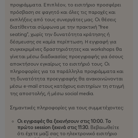
✔️
Networking events & θεματικές συναντήσεις
–
προγράμματα. Επιπλέον, το εισιτήριο προσφέρει
Γνωρίστε ανθρώπους με κοινό όραμα, συνδεθείτε με
πρόσβαση σε φαγητό και όλες τις παροχές και
ηγέτες και καινοτόμους του χώρου.
εκπλήξεις από τους συνεργάτες μας. Οι θέσεις
✔️
Surprise moments & επετειακές δράσεις
–
διατίθενται σύμφωνα με την πρακτική “free
Γιορτάζουμε τα 10 χρόνια με ξεχωριστές εκπλήξεις και
seating”, χωρίς την δυνατότητα κράτησης ή
αναδρομές στη διαδρομή του TEDxPatras!
δέσμευσης σε καμία περίπτωση. Η εγγραφή για
συγκεκριμένες δραστηριότητες και workshops θα
Ετοιμαστείτε για την πιο δυναμική και επετειακή
γίνεται μέσω διαδικασίας προεγγραφής για όσους
έκδοση του TEDxPatras!
αποκτήσουν εγκαίρως το εισιτήριό τους. Οι
πληροφορίες για τα παράλληλα προγράμματα και
τη δυνατότητα προεγγραφής θα ανακοινώνονται
μέσω e-mail στους κατόχους εισιτηρίων τη στιγμή
Καθώς κοιτάζουμε προς το μέλλον, θυμόμαστε ότι
της αποστολής, ή μέσω social media.
κάθε μεγάλη ιστορία ξεκινά με μια σπίθα φαντασίας. Το
"Μια Φορά στο Αύριο"
μας προσκαλεί να
Σημαντικές πληροφορίες για τους συμμετέχοντες:
εξερευνήσουμε το επόμενο κεφάλαιο της ανθρώπινης
εμπειρίας, εμπνευσμένο από τα όνειρα και τις
Οι εγγραφές θα ξεκινήσουν στις 10:00.
Το
καινοτομίες του παρελθόντος. Από αυτές τις ρίζες
πρώτο session ξεκινά στις 11:30.
Βεβαιωθείτε
προχωράμε μπροστά, καθοδηγούμενοι από τη
ότι έχετε μαζί σας το ηλεκτρονικό εισιτήριο