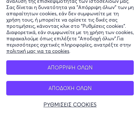
ανάλυση της επισκεψιμότητας των ιστοσελίδων μας.
Σας δίνεται η δυνατότητα για "Απόρριψη όλων" των μη
Πληροφορίες
απαραίτητων cookies, εάν δεν συμφωνείτε με τη
χρήση τους, ή μπορείτε να ορίσετε τις δικές σας
Υποστήριξη
προτιμήσεις, κάνοντας κλικ στο "Ρυθμίσεις cookies".
Διαφορετικά, εάν συμφωνείτε με τη χρήση των cookies,
Stay Connected
παρακαλούμε όπως επιλέξετε "Αποδοχή όλων".Για
περισσότερες σχετικές πληροφορίες, ανατρέξτε στην
πολιτική μας για τα cookies
.
Mobile app
ΑΠΟΡΡΙΨΗ ΟΛΩΝ
ΑΠΟΔΟΧΗ ΟΛΩΝ
Ελλάδα
Τηλεφωνικές κρατήσεις
ΡΥΘΜΙΣΕΙΣ COOKIES
+30 2117700000
Δευ - Παρ 10:00 - 18:00
Φυσικά σημεία