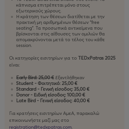
ως μια ζωντανή πλατφόρμα για την ανταλλαγή ιδεών
κάπνισμα επιτρέπεται μόνο στους
και την προώθηση της συνεργασίας, όχι μόνο μέσα στην
εξωτερικούς χώρους.
κοινότητα της Πάτρας και της Δυτικής Ελλάδας αλλά
Η κράτηση των θέσεων διατίθεται με την
και σε όλη την Ελλάδα, την Ευρώπη και τον κόσμο. Το
πρακτική μη αριθμημένων θέσεων “free
seating”. Τα προσωπικά αντικείμενα που
TEDxPatras
έχει δώσει το έναυσμα για αμέτρητες
βρίσκονται στις αίθουσες των ομιλιών θα
συζητήσεις, συνδέοντας το πάθος για τον τόπο μας με
απομακρύνονται μετά το τέλος του κάθε
την παγκόσμια επιρροή ως μέρος της κοινότητας
TED
.
session.
Το
TEDxPatras 2025
σας προσκαλεί να γιορτάσουμε
Οι κατηγορίες εισιτηρίων για το
TEDxPatras
2025
μαζί αυτή την πορεία και να κάνουμε το τολμηρό βήμα
είναι:
στο
"Μια Φορά στο Αύριο"
, όπου οι ιστορίες του
μέλλοντος περιμένουν να γραφτούν.
Early Bird: 25,00 €
Εξαντλήθηκαν
Student - Φοιτητικό: 25,00 €
Standard - Γενική είσοδος: 35,00 €
Donor - Ειδική είσοδος: 100,00 €
Late Bird - Γενική είσοδος: 40,00 €
Για κρατήσεις εισιτηρίων ΑμεΑ, παρακαλώ
επικοινωνήστε μαζί μας στο
registration@tedxpatras.com
.