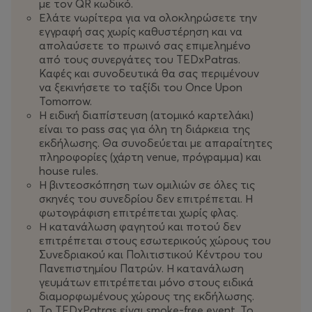
δημιουργικότητα και την πρόοδο, έτοιμοι να χτίσουμε
με τον QR κωδικό.
Ελάτε νωρίτερα για να ολοκληρώσετε την
τον κόσμο που οραματιζόμαστε.
εγγραφή σας χωρίς καθυστέρηση και να
απολαύσετε το πρωινό σας επιμελημένο
Στο
TEDxPatras 2025
, εφευρέτες και οραματιστές από
από τους συνεργάτες του TEDxPatras.
όλο τον κόσμο θα συγκεντρωθούν για να μοιραστούν
Καφές και συνοδευτικά θα σας περιμένουν
ιδέες που θα ανοίξουν νέους δρόμους για τη
να ξεκινήσετε το ταξίδι του Once Upon
διαμόρφωση ενός λαμπρότερου μέλλοντος.
Tomorrow.
Η ειδική διαπίστευση (ατομικό καρτελάκι)
είναι το pass σας για όλη τη διάρκεια της
Μέσα από τις ομιλίες και τις εμπειρίες τους, θα
εκδήλωσης. Θα συνοδεύεται με απαραίτητες
ανακαλύψουμε τη δύναμη της ανθρώπινης νόησης και
πληροφορίες (χάρτη venue, πρόγραμμα) και
πώς διαμορφώνει ένα μέλλον θετικής αλλαγής, όπου τα
house rules.
οράματα του σήμερα τροφοδοτούν την
Η βιντεοσκόπηση των ομιλιών σε όλες τις
σκηνές του συνεδρίου δεν επιτρέπεται. Η
πραγματικότητα του αύριο.
φωτογράφιση επιτρέπεται χωρίς φλας.
Η κατανάλωση φαγητού και ποτού δεν
Το «
Μια Φορά στο Αύριο
» έρχεται με εορταστική
επιτρέπεται στους εσωτερικούς χώρους του
διάθεση για το
TEDxPatras
καθώς φτάνει στο
Συνεδριακού και Πολιτιστικού Κέντρου του
σημαντικό ορόσημο της 10ης επετείου του!
Πανεπιστημίου Πατρών. Η κατανάλωση
γευμάτων επιτρέπεται μόνο στους ειδικά
διαμορφωμένους χώρους της εκδήλωσης.
Για την τελευταία δεκαετία, το
TEDxPatras
λειτουργεί
Το TEDxPatras είναι smoke-free event. Το