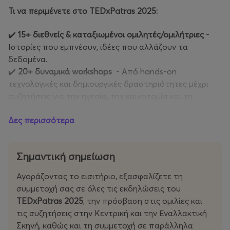
Τι να περιμένετε στο TEDxPatras 2025:
✔️
15+ διεθνείς & καταξιωμένοι ομιλητές/ομιλήτριες
-
Ιστορίες που εμπνέουν, ιδέες που αλλάζουν τα
δεδομένα.
✔️
20+ δυναμικά workshops
- Από hands-on
τεχνολογικές και δημιουργικές δραστηριότητες μέχρι
συζητήσεις για την ηγεσία, την καινοτομία και τη
βιωσιμότητα.
Δες περισσότερα
✔️
100+ φορείς & οργανισμοί στο Experience & Partners
Alley
– Ένας χώρος δικτύωσης, συνεργασιών και νέων
πρωτοβουλιών.
Σημαντική σημείωση
✔️
2 σκηνές: Κεντρική & Εναλλακτική
– Διευρυμένο
περιεχόμενο, πλούσιες συζητήσεις και μοναδικές
Αγοράζοντας το εισιτήριο, εξασφαλίζετε τη
εμπειρίες.
συμμετοχή σας σε όλες τις εκδηλώσεις του
✔️
Live performances & διαδραστικές εμπειρίες
–
TEDxPatras 2025
, την πρόσβαση στις ομιλίες και
Καλλιτεχνικές και πολιτιστικές παρεμβάσεις που δίνουν
τις συζητήσεις στην Κεντρική και την Εναλλακτική
μια νέα διάσταση στο event.
Σκηνή, καθώς και τη συμμετοχή σε παράλληλα