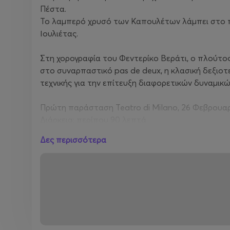
Πέστα.
Το λαμπερό χρυσό των Καπουλέτων λάμπει στο πά
Ιουλιέτας.
Στη χορογραφία του Φεντερίκο Βεράτι, ο πλούτο
στο συναρπαστικό pas de deux, η κλασική δεξιοτ
τεχνικής για την επίτευξη διαφορετικών δυναμικ
Πρώτη παράσταση Teatro di Milano, 26 Φεβρουαρ
Διάρκεια: περίπου 90 λεπτά
Δες περισσότερα