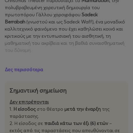
Christmas Theater παρουσιάζει το
Murmuration
, την
πολυβραβευμένη χορευτική δημιουργία του
πρωτοπόρου Γάλλου χορογράφου
Sadeck
Berrabah
(γνωστού και ως Sadeck Waff), ένα μοναδικό
καλλιτεχνικό φαινόμενο που έχει καθηλώσει κοινό και
κριτικούς με την εντυπωσιακή του αισθητική, τη
μαθηματική του ακρίβεια και τη βαθιά συναισθηματική
του δύναμη.
Εμπνευσμένο από τη φυσική αρμονία και τις
Δες περισσότερα
γεωμετρικές κινήσεις των σμηνών πουλιών
(murmuration), το έργο του
Berrabah
μεταφράζει το
φαινόμενο αυτό σε μια χορογραφία απόλυτου
Σημαντική σημείωση
συγχρονισμού και οπτικής μαγείας. Με 50 χορευτές επί
σκηνής, που κινούνται με τεχνική «variable geometry»
Δεν επιτρέπονται
και μέσα από τη χρήση του εμβληματικού tutting
1.
H είσοδος
στο θέατρο
μετά την έναρξη
της
(χορευτικό ύφος που βασίζεται στις γεωμετρικές
παράστασης.
κινήσεις των άκρων), το
Murmuration
γίνεται ένα
2. Η είσοδος σε
παιδιά κάτω των έξι (6) ετών
–
ζωντανό έργο τέχνης, μια απεικόνιση της υπερβατικής
εκτός από τις παραστάσεις που απευθύνονται σε