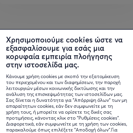
χορογραφίας, με εκατομμύρια προβολές στα social
media, και συνεργασίες με
Shakira, Chris Brown, Black
Eyed Peas
ενώ εχει εμφανιστεί σε κορυφαία events
όπως τα
Grammy Awards
και οι τελετές παράδοσης
των
Ολυμπιακών Αγώνων
στο Τόκιο και στο Παρίσι.
Χρησιμοποιούμε cookies ώστε να
εξασφαλίσουμε για εσάς μια
Το
Murmuration
αποτελεί το αποκορύφωμα της
κορυφαία εμπειρία πλοήγησης
δημιουργικής του πορείας, ένα έργο που συγχωνεύει την
τεχνική με την ψυχή.
στην ιστοσελίδα μας.
Κάνουμε χρήση cookies με σκοπό την εξατομίκευση
«Χορεύουμε για να δείξουμε τι μπορεί να κάνει ένα
του περιεχομένου και των διαφημίσεων, την παροχή
σώμα όταν συντονίζετια με τα υπόλοιπα. Η αρμονία
λειτουργιών μέσων κοινωνικής δικτύωσης και την
είναι το πιο δυνατό μήνυμα που μπορούμε να
ανάλυση της επισκεψιμότητας των ιστοσελίδων μας.
στείλουμε σήμερα»
Σας δίνεται η δυνατότητα για "Απόρριψη όλων" των μη
Πληροφορίες
απαραίτητων cookies, εάν δεν συμφωνείτε με τη
χρήση τους, ή μπορείτε να ορίσετε τις δικές σας
Από την πρεμιέρα της στο
Théâtre Le 13e Art
στο
Υποστήριξη
προτιμήσεις, κάνοντας κλικ στο "Ρυθμίσεις cookies".
Παρίσι τον Απρίλιο του 2023, η παράσταση έχει
Διαφορετικά, εάν συμφωνείτε με τη χρήση των cookies,
Stay Connected
αποθεωθεί, με περισσότερους από 300.000 θεατές και
παρακαλούμε όπως επιλέξετε "Αποδοχή όλων".Για