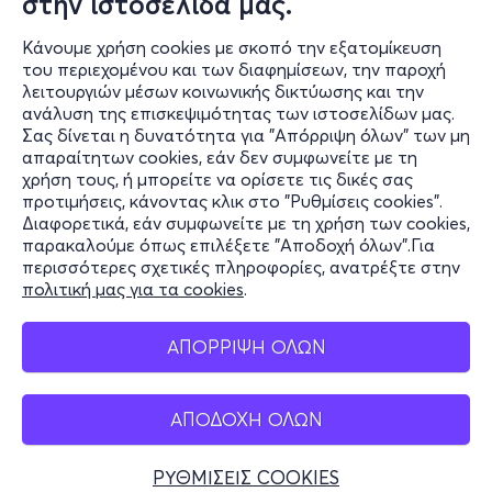
στην ιστοσελίδα μας.
Κάνουμε χρήση cookies με σκοπό την εξατομίκευση
του περιεχομένου και των διαφημίσεων, την παροχή
λειτουργιών μέσων κοινωνικής δικτύωσης και την
ανάλυση της επισκεψιμότητας των ιστοσελίδων μας.
Σας δίνεται η δυνατότητα για "Απόρριψη όλων" των μη
Πληροφορίες
απαραίτητων cookies, εάν δεν συμφωνείτε με τη
χρήση τους, ή μπορείτε να ορίσετε τις δικές σας
Υποστήριξη
προτιμήσεις, κάνοντας κλικ στο "Ρυθμίσεις cookies".
Διαφορετικά, εάν συμφωνείτε με τη χρήση των cookies,
Stay Connected
παρακαλούμε όπως επιλέξετε "Αποδοχή όλων".Για
περισσότερες σχετικές πληροφορίες, ανατρέξτε στην
πολιτική μας για τα cookies
.
Mobile app
ΑΠΟΡΡΙΨΗ ΟΛΩΝ
ΑΠΟΔΟΧΗ ΟΛΩΝ
Ελλάδα
Τηλεφωνικές κρατήσεις
ΡΥΘΜΙΣΕΙΣ COOKIES