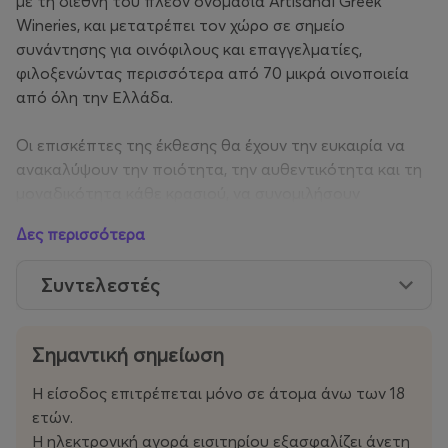
με τη διεθνή του πλέον ονομασία Artisanal Greek
Wineries, και μετατρέπει τον χώρο σε σημείο
συνάντησης για οινόφιλους και επαγγελματίες,
φιλοξενώντας περισσότερα από 70 μικρά οινοποιεία
από όλη την Ελλάδα.
Οι επισκέπτες της έκθεσης θα έχουν την ευκαιρία να
ανακαλύψουν την ποιότητα, την αυθεντικότητα και τη
μοναδικότητα κάθε κρασιού, να συνομιλήσουν
απευθείας με τους οινοποιούς και να γνωρίσουν τη
Δες περισσότερα
φιλοσοφία τους, καθώς και τη σύγχρονη
πραγματικότητα της ελληνικής artisanal οινοποιίας.
Συντελεστές
Παράλληλα, θα συνεχιστεί η δράση
Artisanal Greek
Wineries Network
, που αναδεικνύει σημεία πώλησης και
Σημαντική σημείωση
εστίασης που στηρίζουν τα μικρά ελληνικά οινοποιεία
και συμβάλλουν στη βιωσιμότητά τους.
Η είσοδος επιτρέπεται μόνο σε άτομα άνω των 18
ετών.
Η
Artisanal Greek Wineries 2026 – Θεσσαλονίκη
Η ηλεκτρονική αγορά εισιτηρίου εξασφαλίζει άνετη