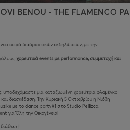
IOVI BENOU - THE FLAMENCO PA
 νέα σειρά διαδραστικών εκδηλώσεων, με την
εγάλους:
χορευτικά events με performance, συμμετοχή και
ής, υποδεχόμαστε μια καταξιωμένη χορεύτρια φλαμένκο
α και διασκέδαση. Την Κυριακή 5 Οκτωβρίου η Νιόβη
zike με το dance party#1 στο Studio Pellizco,
nt για Όλη την Οικογένεια!
 διάθεση!