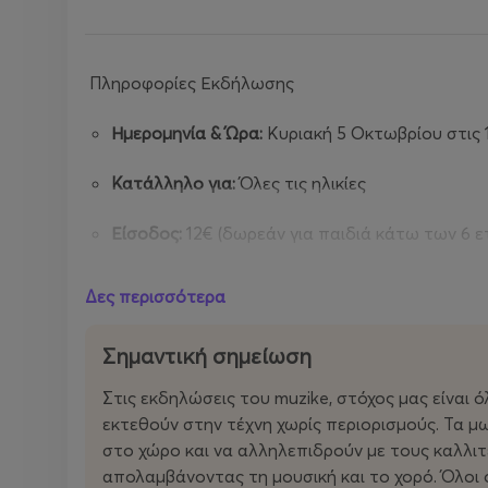
Πληροφορίες Εκδήλωσης
Ημερομηνία & Ώρα:
Κυριακή 5 Οκτωβρίου στις 1
Κατάλληλο για:
Όλες τις ηλικίες
Είσοδος:
12€ (δωρεάν για παιδιά κάτω των 6 ε
Δες περισσότερα
Τα parties είναι family friendly και ανοιχτές σε εγ
Σημαντική σημείωση
συνοδεύονται από παιδιά.
Διάρκεια party: 60’
Στις εκδηλώσεις του muzike, στόχος μας είναι ό
Γενική Είσοδος: 12€ (δωρεάν κάτω των 6 ετών) , 
εκτεθούν στην τέχνη χωρίς περιορισμούς. Τα μω
στο χώρο και να αλληλεπιδρούν με τους καλλιτ
απολαμβάνοντας τη μουσική και το χορό. Όλοι 