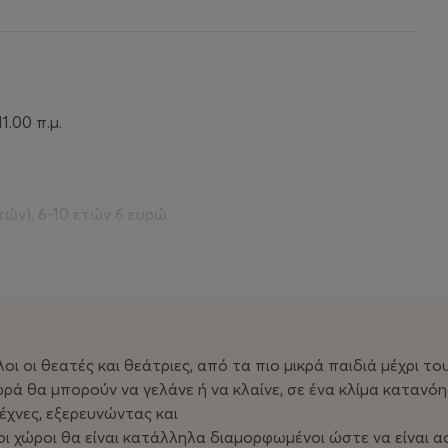
1.00 π.μ.
τών), 6-10 ετών 6 ευρώ
κύους και σε όσους
λοι οι θεατές και θεάτριες, από τα πιο μικρά παιδιά μέχρι το
6-10 ετών 6 ευρώ
ρά θα μπορούν να γελάνε ή να κλαίνε, σε ένα κλίμα κατανόη
έχνες, εξερευνώντας και
οι χώροι θα είναι κατάλληλα διαμορφωμένοι ώστε να είναι α