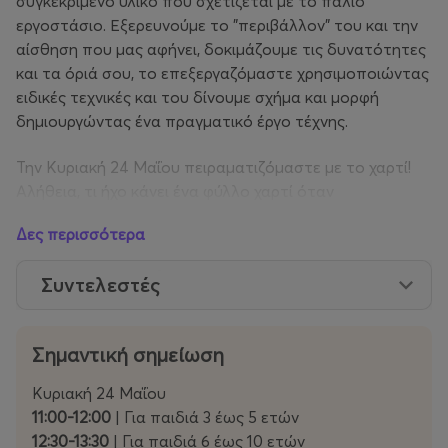
συγκεκριμένο υλικό που σχετίζεται με το παλιό
εργοστάσιο. Εξερευνούμε το "περιβάλλον" του και την
αίσθηση που μας αφήνει, δοκιμάζουμε τις δυνατότητες
και τα όριά σου, το επεξεργαζόμαστε χρησιμοποιώντας
ειδικές τεχνικές και του δίνουμε σχήμα και μορφή
δημιουργώντας ένα πραγματικό έργο τέχνης.
Την Κυριακή 24 Μαΐου πειραματιζόμαστε με το χαρτί!
Αλήθεια, τι ήχο κάνει ένα φύλλο χαρτί όταν
τσαλακώνεται; Τι σχέση έχει το χαρτί με το παλιό
Δες περισσότερα
εργοστάσιο; Έχεις χρησιμοποιήσει ποτέ χάρτινες
συσκευές; Ανακαλύπτουμε συσκευές που δούλευαν με
Συντελεστές
φωταέριο, ψαχουλεύουμε στο παλιό εργοστάσιο για
χάρτινα αρχεία και φυσικά παίρνουμε χαρτόνια,
χαρτοταινίες και χρώματα και κατασκευάζουμε απ’ την
Σημαντική σημείωση
αρχή τη δική μας μοναδική χαρτονένια συσκευή!
Κυριακή 24 Μαΐου
11:00-12:00| Κατασκευάζοντας με χαρτόνι, για παιδιά
11:00-12:00
| Για παιδιά 3 έως 5 ετών
3ών έως 5 ετών
12:30-13:30
| Για παιδιά 6 έως 10 ετών