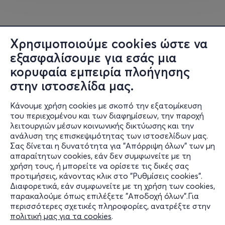
Ακόμη και αν δεν έχεις tattoo, αξίζει να το επισκεφτείς
για την
εμπειρία
και μόνο! Γιατί στο
Athens Tattoo
Χρησιμοποιούμε cookies ώστε να
Convention
, είτε έρχεσαι για το μελάνι, είτε για την
εξασφαλίσουμε για εσάς μια
ατμόσφαιρα,
φεύγεις πάντα γεμάτος εικόνες, ήχους και
κορυφαία εμπειρία πλοήγησης
ενέργεια
.
στην ιστοσελίδα μας.
Athens Tattoo Academy: Εκεί που το ταλέντο γίνεται
τέχνη!
Κάνουμε χρήση cookies με σκοπό την εξατομίκευση
του περιεχομένου και των διαφημίσεων, την παροχή
λειτουργιών μέσων κοινωνικής δικτύωσης και την
Το
Athens Tattoo Convention
δεν είναι μόνο γιορτή του
ανάλυση της επισκεψιμότητας των ιστοσελίδων μας.
μελανιού, αλλά και το απόλυτο σημείο εκπαίδευσης για
Σας δίνεται η δυνατότητα για "Απόρριψη όλων" των μη
Πληροφορίες
τους tattoo artists του αύριο! Η
Athens Tattoo
απαραίτητων cookies, εάν δεν συμφωνείτε με τη
Academy
, η ακαδημία που ίδρυσαν οι δημιουργοί του
χρήση τους, ή μπορείτε να ορίσετε τις δικές σας
Υποστήριξη
προτιμήσεις, κάνοντας κλικ στο "Ρυθμίσεις cookies".
φεστιβάλ, προσφέρει
πλήρη μαθήματα και
Διαφορετικά, εάν συμφωνείτε με τη χρήση των cookies,
Stay Connected
εξειδικευμένα σεμινάρια
γύρω από την τέχνη του
παρακαλούμε όπως επιλέξετε "Αποδοχή όλων".Για
tattoo και του piercing. Με την καθοδήγηση κορυφαίων
περισσότερες σχετικές πληροφορίες, ανατρέξτε στην
επαγγελματιών, οι νέοι καλλιτέχνες έχουν την ευκαιρία
πολιτική μας για τα cookies
.
να αποκτήσουν γνώσεις, τεχνικές και εμπειρία,