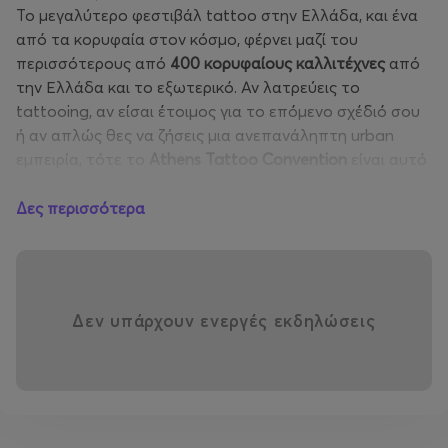
Το μεγαλύτερο φεστιβάλ tattoo στην Ελλάδα, και ένα
από τα κορυφαία στον κόσμο, φέρνει μαζί του
περισσότερους από
400 κορυφαίους καλλιτέχνες
από
την Ελλάδα και το εξωτερικό. Αν λατρεύεις το
tattooing, αν είσαι έτοιμος για το επόμενο σχέδιό σου
ή αν απλώς θες να ζήσεις μια ανεπανάληπτη urban
εμπειρία, τότε το
Athens Tattoo Convention
είναι αυτό
που θα ικανοποιήσει όλες σου τις επιθυμίες.
Δες περισσότερα
Και δεν είναι μόνο το μελάνι που ρέει! Το Athens Tattoo
Convention είναι ένα non-stop party γεμάτο εκπλήξεις:
DJ sets & Live Bands
για το απόλυτο soundtrack του
φεστιβάλ,
Graffiti Show & Art Exhibitions
που
Δεν υπάρχουν ενεργές εκδηλώσεις
ξεχειλίζουν δημιουργικότητα,
Bike & Skate Show
για
tricks που κόβουν την ανάσα,
Acrobatics & Fire
Performances
που βάζουν “φωτιά” στη σκηνή,
Game
Rooms & Kids Playground
για μικρούς και μεγάλους,
Body Painting & Special Shows
που θα σε κάνουν να
αναρωτηθείς αν όλα τελικά είναι τέχνη.