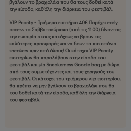
της street culture. Η εκδήλωση θα φιλοξενήσει
βγάλουν το βραχιολάκι που θα τους δοθεί κατά
καλλιτεχνικές δράσεις, αποκλειστικές κυκλοφορίες και
την είσοδο, καθ'όλη την διάρκεια του φεστιβάλ.
παρουσιάσεις sneaker brands, καθώς και workshops,
panel discussions, DJ sets και live συναυλίες. Στο χώρο
VIP Priority - Τριήμερο εισιτήριο 40€ Παρέχει early
θα υπάρχουν Street Food & Cocktail court, Gaming &
access το Σαββατοκύριακο (από τις 11.00) δίνοντας
Arcade stations, Tattoo & Graffiti corner, Barber corner
την ευκαιρία στους κατόχους να βρουν τις
αλλά και τα κορυφαία Streetwear Brands και Merch. Για
καλύτερες προσφορές και να δουν τα πιο σπάνια
τους λάτρεις των σπορ, το μπάσκετ θα έχει
sneakers πριν από όλους! Οι κάτοχοι VIP Priority
πρωταγωνιστικό ρόλο ενώ παράλληλα δεν θα λείπουν
εισιτηρίων θα παραλάβουν στην είσοδο του
και τα skate challenges.
φεστιβάλ και μία Sneakerness Goodie bag με δώρα
από τους συμμετέχοντες και τους χορηγούς του
φεστιβάλ. Οι κάτοχοι του τριήμερου v.i.p εισιτηρίου,
θα πρέπει να μην βγάλουν το βραχιολάκι που θα
του δοθεί κατά την είσοδο, καθ'όλη την διάρκεια
του φεστιβάλ.