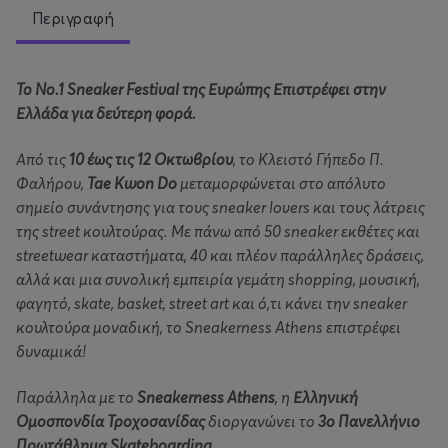
Περιγραφή
Το Νο.1 Sneaker Festival της Ευρώπης Επιστρέφει στην
Ελλάδα για δεύτερη φορά.
Από τις
10 έως τις 12 Οκτωβρίου
, το Κλειστό Γήπεδο Π.
Φαλήρου,
Tae Kwon Do
μεταμορφώνεται στο απόλυτο
σημείο συνάντησης για τους sneaker lovers και τους λάτρεις
της street κουλτούρας. Με πάνω από 50 sneaker εκθέτες και
streetwear καταστήματα, 40 και πλέον παράλληλες δράσεις,
αλλά και μια συνολική εμπειρία γεμάτη shopping, μουσική,
φαγητό, skate, basket, street art και ό,τι κάνει την sneaker
κουλτούρα μοναδική, το Sneakerness Athens επιστρέφει
δυναμικά!
Παράλληλα με το
Sneakerness Athens
, η
Ελληνική
Ομοσπονδία Τροχοσανίδας
διοργανώνει το
3ο Πανελλήνιο
Πρωτάθλημα Skateboarding
.