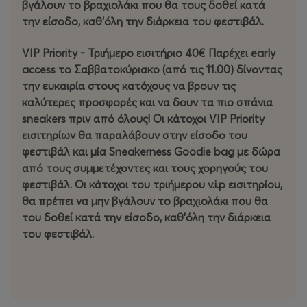
της street culture. Η εκδήλωση θα φιλοξενήσει
βγάλουν το βραχιολάκι που θα τους δοθεί κατά
καλλιτεχνικές δράσεις, αποκλειστικές κυκλοφορίες και
την είσοδο, καθ'όλη την διάρκεια του φεστιβάλ.
παρουσιάσεις sneaker brands, καθώς και workshops,
panel discussions, DJ sets και live συναυλίες. Στο χώρο
VIP Priority - Τριήμερο εισιτήριο 40€ Παρέχει early
θα υπάρχουν Street Food & Cocktail court, Gaming &
access το Σαββατοκύριακο (από τις 11.00) δίνοντας
Arcade stations, Tattoo & Graffiti corner, Barber corner
την ευκαιρία στους κατόχους να βρουν τις
αλλά και τα κορυφαία Streetwear Brands και Merch. Για
καλύτερες προσφορές και να δουν τα πιο σπάνια
τους λάτρεις των σπορ, το μπάσκετ θα έχει
sneakers πριν από όλους! Οι κάτοχοι VIP Priority
πρωταγωνιστικό ρόλο ενώ παράλληλα δεν θα λείπουν
εισιτηρίων θα παραλάβουν στην είσοδο του
και τα skate challenges.
φεστιβάλ και μία Sneakerness Goodie bag με δώρα
από τους συμμετέχοντες και τους χορηγούς του
φεστιβάλ. Οι κάτοχοι του τριήμερου v.i.p εισιτηρίου,
θα πρέπει να μην βγάλουν το βραχιολάκι που θα
του δοθεί κατά την είσοδο, καθ'όλη την διάρκεια
του φεστιβάλ.