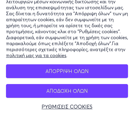
λειτουργιών μέσων κοινωνικής δικτύωσης και την
ανάλυση της επισκεψιμότητας των ιστοσελίδων μας.
Σας δίνεται η δυνατότητα για "Απόρριψη όλων" των μη
Πληροφορίες
απαραίτητων cookies, εάν δεν συμφωνείτε με τη
χρήση τους, ή μπορείτε να ορίσετε τις δικές σας
Υποστήριξη
προτιμήσεις, κάνοντας κλικ στο "Ρυθμίσεις cookies".
Διαφορετικά, εάν συμφωνείτε με τη χρήση των cookies,
Stay Connected
παρακαλούμε όπως επιλέξετε "Αποδοχή όλων".Για
περισσότερες σχετικές πληροφορίες, ανατρέξτε στην
πολιτική μας για τα cookies
.
Mobile app
ΑΠΟΡΡΙΨΗ ΟΛΩΝ
ΑΠΟΔΟΧΗ ΟΛΩΝ
Ελλάδα
Τηλεφωνικές κρατήσεις
ΡΥΘΜΙΣΕΙΣ COOKIES
+30 2117700000
Δευ - Παρ 10:00 - 18:00
Φυσικά σημεία