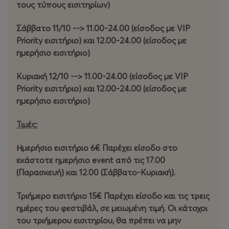
τους. Από σπάνιες συλλεκτικές εκδόσεις μέχρι τις πιο
τους τύπους εισιτηρίων)
πρόσφατες κυκλοφορίες, αυτό το event είναι εκεί όπου
το πάθος συναντά το στυλ και τη μόδα,
Σάββατο 11/10 --> 11.00-24.00 (είσοδος με VIP
αναδεικνύοντας το παγκόσμιο φαινόμενο του sneaker
Priority εισιτήριο) και 12.00-24.00 (είσοδος με
culture σε όλες του τις μορφές.
ημερήσιο εισιτήριο)
Η κουλτούρα του Sneakerness Athens
Κυριακή 12/10 --> 11.00-24.00 (είσοδος με VIP
Priority εισιτήριο) και 12.00-24.00 (είσοδος με
Από τις 10 έως τις 12 Οκτωβρίου στο Κλειστό Γήπεδο
ημερήσιο εισιτήριο)
Π. Φαλήρου, Tae Kwon Do, θα βρεθούν κορυφαία
international και local brands από όλη την Ευρώπη,
Τιμές:
αλλά και οι πραγματικοί συλλέκτες και θαυμαστές των
sneakers. Οι επισκέπτες θα έχουν την ευκαιρία να
Ημερήσιο εισιτήριο 6€ Παρέχει είσοδο στο
συναντηθούν, να θαυμάσουν, αλλά και να αγοράσουν
εκάστοτε ημερήσιο event από τις 17.00
προϊόντα limited edition σε ένα περιβάλλον street 360°
(Παρασκευή) και 12.00 (Σάββατο-Κυριακή).
εμπειρίας.
Τριήμερο εισιτήριο 15€ Παρέχει είσοδο και τις τρεις
Το Sneakerness Athens δεν είναι απλώς ένα event –
ημέρες του φεστιβάλ, σε μειωμένη τιμή. Οι κάτοχοι
είναι μια διεθνής πλατφόρμα που γιορτάζει κάθε πτυχή
του τριήμερου εισιτηρίου, θα πρέπει να μην