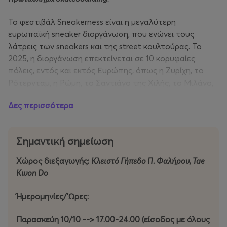
Το φεστιβάλ Sneakerness είναι η μεγαλύτερη
ευρωπαϊκή sneaker διοργάνωση, που ενώνει τους
λάτρεις των sneakers και της street κουλτούρας. Το
2025, η διοργάνωση επεκτείνεται σε 10 κορυφαίες
πόλεις, εντός και εκτός Ευρώπης, όπως η Ζυρίχη, το
Ρότερνταμ, η Ρώμη, το Σαντιάγο της Χιλής, το Μιλάνο,
το Δουβλίνο, η Βουδαπέστη, η Βέρνη, το Άμστερνταμ
Δες περισσότερα
και φυσικά η Αθήνα, που θα το φιλοξενήσει για δεύτερη
συνεχόμενη χρονιά, μετά από μια άκρως επιτυχημένη
πρώτη διοργάνωση με πάνω από 15.000 επισκέπτες.
Σημαντική σημείωση
Το Sneakerness δεν είναι απλώς μια εκδήλωση – είναι
Χώρος διεξαγωγής:
Κλειστό Γήπεδο Π. Φαλήρου, Tae
ένα παγκόσμιο κίνημα που φέρνει κοντά τους
Kwon Do
sneakerheads, δηλαδή τους φανατικούς συλλέκτες και
λάτρεις των αθλητικών παπουτσιών. Με ιστορία πάνω
Ήμερομηνίες/'Ωρες:
από μια δεκαετία, έχει καθιερωθεί ως το απόλυτο
σημείο αναφοράς για τα sneakers και την κουλτούρα
Παρασκεύη 10/10 --> 17.00-24.00 (είσοδος με όλους