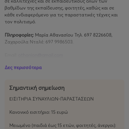
σε καλλιτέχνες και σε εκπαιδευτικούς όλων των
βαθμίδων της εκπαίδευσης, φοιτητές, καθώς και σε
κάθε ενδιαφερόμενο για τις παραστατικές τέχνες και
τον πολιτισμό.
Πληροφορίες:
Μαρία Αθανασίου Τηλ. 697 8226608,
Ζαχαρούλα Νταλέ: 697 9986503.
Email:
othonion@gmail.com
Δες περισσότερα
ΠΡΟΓΡΑΜΜΑ ΕΚΔΗΛΩΣΕΩΝ ΦΕΣΤΙΒΑΛ
«ΤΗΣ ΤΕΧΝΗΣ ΤΑ ΙΑΜΑΤΑ» 2025
Σημαντική σημείωση
Αφιερωμένο στον Γεώργιο Παπανικολάου-Υπό την
ΕΙΣΙΤΗΡΙΑ ΣΥΝΑΥΛΙΩΝ-ΠΑΡΑΣΤΑΣΕΩΝ
αιγίδα του Δήμου Κύμης-Αλιβερίου και του
Πανεπιστημίου Δυτικής Αττικής
Κανονικό εισιτήριο: 15 ευρώ
ΣΥΝΑΥΛΙΕΣ ΚΑΙ ΠΑΡΑΣΤΑΣΕΙΣ
Μειωμένο (παιδιά έως 15 ετών, φοιτητές, άνεργοι):