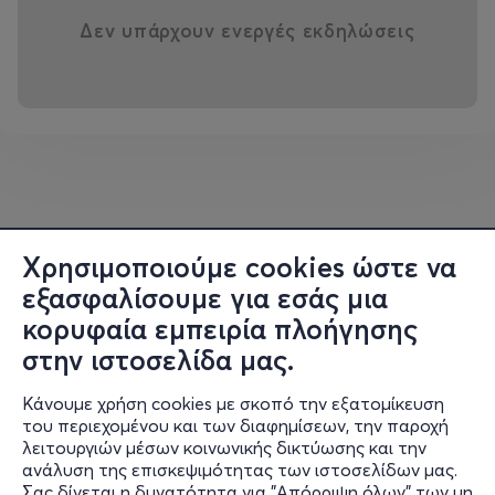
Βασίλης Μαντζούκης
, τύμπανα, κιθάρα
Δεν υπάρχουν ενεργές εκδηλώσεις
Κώστας Νικολόπουλος
, κιθάρες, φωνητικά
Βασίλης Παναγιωτόπουλος
, πλήκτρα, τρομπόνι,
φωνητικά
Νίκος Παπαϊωάννου
, τσέλο, σάζι, μπάντζο
και οι
Χρησιμοποιούμε cookies ώστε να
εξασφαλίσουμε για εσάς μια
Μιχάλης Καλογεράκης
, κιθάρα, φωνή, χορευτικά
κορυφαία εμπειρία πλοήγησης
στην ιστοσελίδα μας.
Παντελής Καλογεράκης
, φωνή, χορευτικά
Κάνουμε χρήση cookies με σκοπό την εξατομίκευση
του περιεχομένου και των διαφημίσεων, την παροχή
λειτουργιών μέσων κοινωνικής δικτύωσης και την
ΣΥΝΑΥΛΙΑ | ΛΑΟΓΡΑΦΙΚΟ ΜΟΥΣΕΙΟ ΚΥΜΗΣ
ανάλυση της επισκεψιμότητας των ιστοσελίδων μας.
Σας δίνεται η δυνατότητα για "Απόρριψη όλων" των μη