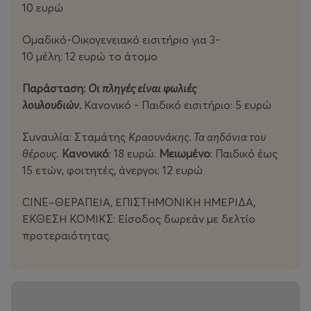
10 ευρώ
ΣΥΝΑΥΛΙΑ | ΔΗΜΟΤΙΚΟ ΣΧΟΛΕΙΟ ΚΑΛΗΜΕΡΙΑΝΩΝ
Ομαδικό-Οικογενειακό εισιτήριο για 3-
Τρίτη 15 Ιουλίου | 21.00
10 μέλη: 12 ευρώ το άτομο
Μάρθα
Φριντζήλα
-Kubara project & Kalogeraki bros
Παράσταση:
Οι πληγές είναι φωλιές
λουλουδιών
.
Κανονικό - Παιδικό εισιτήριο: 5 ευρώ
Μετά από μια χρονιά γεμάτη αναταράξεις κι αλλαγές
προσωπικές αλλά και σε παγκόσμια κλίμακα, ζούμε
Συναυλία: Σταμάτης
Κραουνάκης. Τα αηδόνια του
στιγμές ποίησης και τρέλας, στην ασφάλεια που μόνο η
θέρους.
Κανονικό
: 18 ευρώ.
Μειωμένο
: Παιδικό έως
Τέχνη μπορεί να προσφέρει. Στήνουμε μαζί, ένα
15 ετών, φοιτητές, άνεργοι: 12 ευρώ
ανάχωμα απέναντι στο ποτάμι της αδιαφορίας που
πάει να μας καταπιεί.
CINE–ΘΕΡΑΠΕΙΑ, ΕΠΙΣΤΗΜΟΝΙΚΗ ΗΜΕΡΙΔΑ,
ΕΚΘΕΣΗ ΚΟΜΙΚΣ: Είσοδος δωρεάν με δελτίο
Παίζουν κι ερμηνεύουν
προτεραιότητας.
Μάρθα Φριντζήλα
, τραγούδι
Αντώνης Μαράτος
, μπάσο