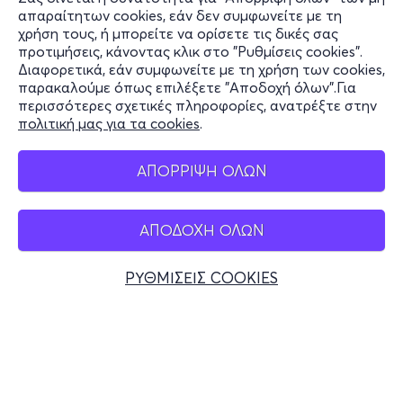
Πληροφορίες
Δευτέρα 21 Ιουλίου | 21.00
απαραίτητων cookies, εάν δεν συμφωνείτε με τη
χρήση τους, ή μπορείτε να ορίσετε τις δικές σας
Υποστήριξη
προτιμήσεις, κάνοντας κλικ στο "Ρυθμίσεις cookies".
«Λογισμοί και διαλογισμοί. Μουσικές συνομιλίες Απόλλωνα
Διαφορετικά, εάν συμφωνείτε με τη χρήση των cookies,
Stay Connected
και Διονύσου. Ένα θεραπευτικό μουσικό ταξίδι με ένα πιάνο
παρακαλούμε όπως επιλέξετε "Αποδοχή όλων".Για
και δύο φωνές»
περισσότερες σχετικές πληροφορίες, ανατρέξτε στην
πολιτική μας για τα cookies
.
Μια μουσική παράσταση που κινείται στη γέφυρα
Mobile app
τέχνης και θεραπείας. Συνθέσεις του
Θανάση Δρίτσα
ΑΠΟΡΡΙΨΗ ΟΛΩΝ
και της
Ξανθούλας Ντακοβάνου
που περιλαμβάνουν
αυτοσχεδιασμό και αλληλεπίδραση με το κοινό.
Παίζουν και ερμηνεύουν:
Θανάσης Δρίτσας, Ξανθούλα
ΑΠΟΔΟΧΗ ΟΛΩΝ
Ελλάδα
Ντακοβάνου.
Τηλεφωνικές κρατήσεις
ΡΥΘΜΙΣΕΙΣ COOKIES
+30 2117700000
Δευ - Παρ 10:00 - 18:00
ΠΑΡΑΣΤΑΣΗ ΑΦΗΓΗΣΗΣ | ΘΕΑΤΡΟ ΔΗΜΟΤΙΚΟΥ
Φυσικά σημεία
ΣΧΟΛΕΙΟΥ ΠΑΡΑΛΙΑΣ
Τρίτη 22 Ιουλίου | 21.00