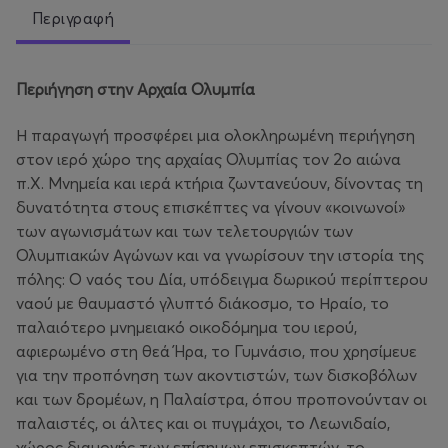
Περιγραφή
Περιήγηση στην Αρχαία Ολυμπία
Η παραγωγή προσφέρει μια ολοκληρωμένη περιήγηση
στον ιερό χώρο της αρχαίας Ολυμπίας τον 2ο αιώνα
π.Χ. Μνημεία και ιερά κτήρια ζωντανεύουν, δίνοντας τη
δυνατότητα στους επισκέπτες να γίνουν «κοινωνοί»
των αγωνισμάτων και των τελετουργιών των
Ολυμπιακών Αγώνων και να γνωρίσουν την ιστορία της
πόλης: Ο ναός του Δία, υπόδειγμα δωρικού περίπτερου
ναού με θαυμαστό γλυπτό διάκοσμο, το Ηραίο, το
παλαιότερο μνημειακό οικοδόμημα του ιερού,
αφιερωμένο στη θεά Ήρα, το Γυμνάσιο, που χρησίμευε
για την προπόνηση των ακοντιστών, των δισκοβόλων
και των δρομέων, η Παλαίστρα, όπου προπονούνταν οι
παλαιστές, οι άλτες και οι πυγμάχοι, το Λεωνιδαίο,
χώρος διαμονής των επίσημων επισκεπτών, το