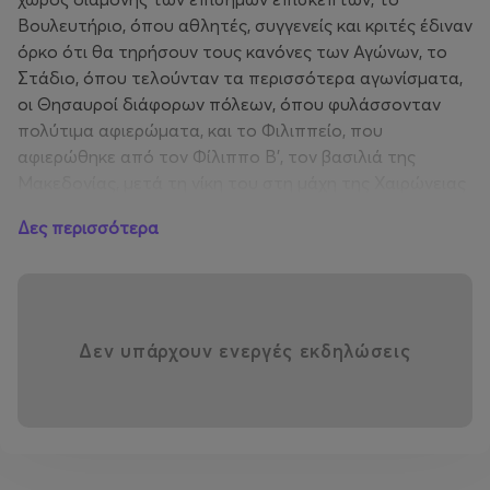
Βουλευτήριο, όπου αθλητές, συγγενείς και κριτές έδιναν
όρκο ότι θα τηρήσουν τους κανόνες των Αγώνων, το
Στάδιο, όπου τελούνταν τα περισσότερα αγωνίσματα,
οι Θησαυροί διάφορων πόλεων, όπου φυλάσσονταν
πολύτιμα αφιερώματα, και το Φιλιππείο, που
αφιερώθηκε από τον Φίλιππο Β', τον βασιλιά της
Μακεδονίας, μετά τη νίκη του στη μάχη της Χαιρώνειας
το 338 π.Χ.
Δες περισσότερα
Διάρκεια: 45’
Δεν υπάρχουν ενεργές εκδηλώσεις