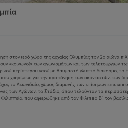
μπία
η στον ιερό χώρο της αρχαίας Ολυμπίας τον 2ο αιώνα π.Χ. 
νουν «κοινωνοί» των αγωνισμάτων και των τελετουργιών τ
δωρικού περίπτερου ναού με θαυμαστό γλυπτό διάκοσμο, το 
, που χρησίμευε για την προπόνηση των ακοντιστών, των δ
μάχοι, το Λεωνιδαίο, χώρος διαμονής των επίσημων επισκεπτ
ανόνες των Αγώνων, το Στάδιο, όπου τελούνταν τα περισσότ
ιλιππείο, που αφιερώθηκε από τον Φίλιππο Β', τον βασιλιά