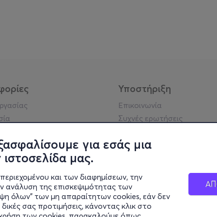
φορίες
Υποστήριξη
εργασίας
Επικοινωνία
σία
Συχνές ερωτήσεις
ήσης
Πράξη για τις ψηφιακές
Υπηρεσίες
ξασφαλίσουμε για εσάς μια
ή απορρήτου
Σύνδεση reseller
 ιστοσελίδα μας.
σημείωση
 κοινότητας
περιεχομένου και των διαφημίσεων, την
ΑΠ
ην ανάλυση της επισκεψιμότητας των
ιψη όλων" των μη απαραίτητων cookies, εάν δεν
κά στοιχεία
 δικές σας προτιμήσεις, κάνοντας κλικ στο
ς Εταιρείας
η χρήση των cookies, παρακαλούμε όπως