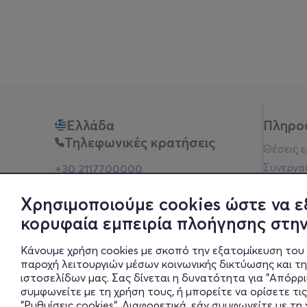
Ελλάδα
Πληρο
Τηλεφωνικές κρατήσεις
Θέσεις 
Συνεργα
+30 2117700000
Δευ - Παρ 10:00 - 18:00
Όροι χρ
Φυσικά σημεία
Χρησιμοποιούμε cookies ώστε να ε
Πολιτικ
κορυφαία εμπειρία πλοήγησης στην
Νομική 
Οδηγίες
Κάνουμε χρήση cookies με σκοπό την εξατομίκευση του 
Blog
παροχή λειτουργιών μέσων κοινωνικής δικτύωσης και τ
ιστοσελίδων μας. Σας δίνεται η δυνατότητα για "Απόρρ
Οικονομι
συμφωνείτε με τη χρήση τους, ή μπορείτε να ορίσετε τις
Πολιτικέ
"Ρυθμίσεις cookies". Διαφορετικά, εάν συμφωνείτε με τ