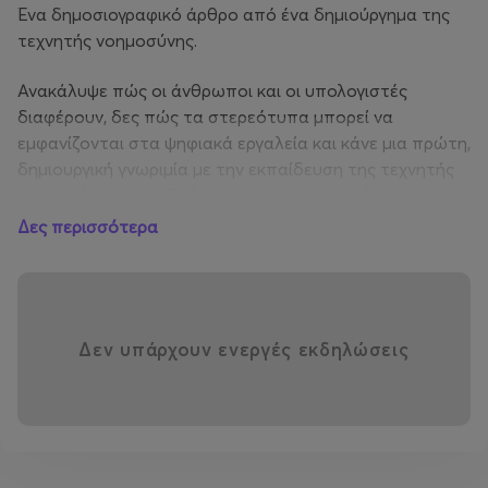
Ένα δημοσιογραφικό άρθρο από ένα δημιούργημα της
τεχνητής νοημοσύνης.
Ανακάλυψε πώς οι άνθρωποι και οι υπολογιστές
διαφέρουν, δες πώς τα στερεότυπα μπορεί να
εμφανίζονται στα ψηφιακά εργαλεία και κάνε μια πρώτη,
δημιουργική γνωριμία με την εκπαίδευση της τεχνητής
νοημοσύνης, εκπαιδεύοντας το δικό σου σύστημα.
Δες περισσότερα
Πληροφορίες
Μαρία Καρνέζου
Τηλέφωνο: 2310 483 000, εσωτ. 121 (Δευτέρα –
Δεν υπάρχουν ενεργές εκδηλώσεις
Παρασκευή, 10.00 – 14.00)
e-mail: karnezou@noesis.edu.gr