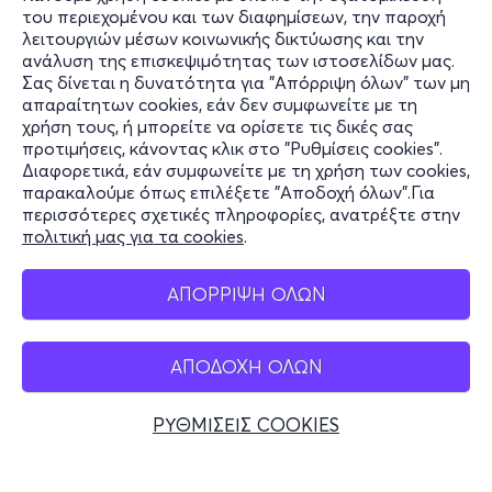
του περιεχομένου και των διαφημίσεων, την παροχή
τελειότητα, το αισθητικό ιδεώδες με το οποίο ο Θεός
λειτουργιών μέσων κοινωνικής δικτύωσης και την
έφτιαξε τον κόσμο. Το εφαρμόζει στα έργα του, όπου
ανάλυση της επισκεψιμότητας των ιστοσελίδων μας.
ανακαλύπτουμε σχήματα οργανωμένα υπό αυτήν τη
Σας δίνεται η δυνατότητα για "Απόρριψη όλων" των μη
Πληροφορίες
μυστική γεωμετρία. Η διπλή έλικα του DNA γοητεύει
απαραίτητων cookies, εάν δεν συμφωνείτε με τη
χρήση τους, ή μπορείτε να ορίσετε τις δικές σας
τον Νταλί. Η σπείρα που μεταφέρει γενετική
Υποστήριξη
προτιμήσεις, κάνοντας κλικ στο "Ρυθμίσεις cookies".
κληρονομιά είναι οι καμπύλες μέσω των οποίων ο Θεός
Διαφορετικά, εάν συμφωνείτε με τη χρήση των cookies,
Stay Connected
μεταφέρει την αθανασία.
παρακαλούμε όπως επιλέξετε "Αποδοχή όλων".Για
περισσότερες σχετικές πληροφορίες, ανατρέξτε στην
πολιτική μας για τα cookies
.
Mobile app
ΤΙ ΘΑ ΔΕΙΤΕ ΣΤΗΝ ΕΚΘΕΣΗ
ΑΠΟΡΡΙΨΗ ΟΛΩΝ
Immersive
Experience
/ Εμπειρία Εμβύθισης:
Ταξιδέψτε
στο μυαλό μίας ιδιοφυίας με προβολές (μέρος τους σε
ΑΠΟΔΟΧΗ ΟΛΩΝ
Ελλάδα
3D) σε οθόνες επιφάνειας πεντακοσίων τ.μ. όπου Τέχνη
Τηλεφωνικές κρατήσεις
και Τεχνολογία συνδυάζονται σε ένα επαναστατικό
ΡΥΘΜΙΣΕΙΣ COOKIES
θέαμα.
+30 2117700000
Δευ - Παρ 10:00 - 18:00
Virtual
Reality
360:
Επιβιβαστείτε στο πλοίο των