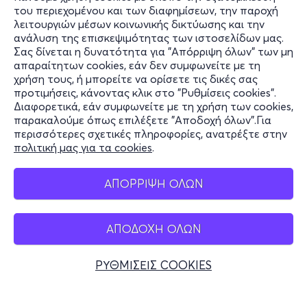
του περιεχομένου και των διαφημίσεων, την παροχή
τελειότητα, το αισθητικό ιδεώδες με το οποίο ο Θεός
λειτουργιών μέσων κοινωνικής δικτύωσης και την
έφτιαξε τον κόσμο. Το εφαρμόζει στα έργα του, όπου
ανάλυση της επισκεψιμότητας των ιστοσελίδων μας.
ανακαλύπτουμε σχήματα οργανωμένα υπό αυτήν τη
Σας δίνεται η δυνατότητα για "Απόρριψη όλων" των μη
Πληροφορίες
μυστική γεωμετρία. Η διπλή έλικα του DNA γοητεύει
απαραίτητων cookies, εάν δεν συμφωνείτε με τη
χρήση τους, ή μπορείτε να ορίσετε τις δικές σας
τον Νταλί. Η σπείρα που μεταφέρει γενετική
Υποστήριξη
προτιμήσεις, κάνοντας κλικ στο "Ρυθμίσεις cookies".
κληρονομιά είναι οι καμπύλες μέσω των οποίων ο Θεός
Διαφορετικά, εάν συμφωνείτε με τη χρήση των cookies,
Stay Connected
μεταφέρει την αθανασία.
παρακαλούμε όπως επιλέξετε "Αποδοχή όλων".Για
περισσότερες σχετικές πληροφορίες, ανατρέξτε στην
πολιτική μας για τα cookies
.
Mobile app
ΤΙ ΘΑ ΔΕΙΤΕ ΣΤΗΝ ΕΚΘΕΣΗ
ΑΠΟΡΡΙΨΗ ΟΛΩΝ
Immersive
Experience
/ Εμπειρία Εμβύθισης:
Ταξιδέψτε
στο μυαλό μίας ιδιοφυίας με προβολές (μέρος τους σε
ΑΠΟΔΟΧΗ ΟΛΩΝ
Ελλάδα
3D) σε οθόνες επιφάνειας πεντακοσίων τ.μ. όπου Τέχνη
Τηλεφωνικές κρατήσεις
και Τεχνολογία συνδυάζονται σε ένα επαναστατικό
ΡΥΘΜΙΣΕΙΣ COOKIES
θέαμα.
+30 2117700000
Δευ - Παρ 10:00 - 18:00
Virtual
Reality
360:
Επιβιβαστείτε στο πλοίο των