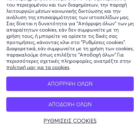
του περιεχομένου και των διαφημίσεων, την παροχή
τελειότητα, το αισθητικό ιδεώδες με το οποίο ο Θεός
λειτουργιών μέσων κοινωνικής δικτύωσης και την
έφτιαξε τον κόσμο. Το εφαρμόζει στα έργα του, όπου
ανάλυση της επισκεψιμότητας των ιστοσελίδων μας.
ανακαλύπτουμε σχήματα οργανωμένα υπό αυτήν τη
Σας δίνεται η δυνατότητα για "Απόρριψη όλων" των μη
Πληροφορίες
μυστική γεωμετρία. Η διπλή έλικα του DNA γοητεύει
απαραίτητων cookies, εάν δεν συμφωνείτε με τη
χρήση τους, ή μπορείτε να ορίσετε τις δικές σας
τον Νταλί. Η σπείρα που μεταφέρει γενετική
Υποστήριξη
προτιμήσεις, κάνοντας κλικ στο "Ρυθμίσεις cookies".
κληρονομιά είναι οι καμπύλες μέσω των οποίων ο Θεός
Διαφορετικά, εάν συμφωνείτε με τη χρήση των cookies,
Stay Connected
μεταφέρει την αθανασία.
παρακαλούμε όπως επιλέξετε "Αποδοχή όλων".Για
περισσότερες σχετικές πληροφορίες, ανατρέξτε στην
πολιτική μας για τα cookies
.
Mobile app
ΤΙ ΘΑ ΔΕΙΤΕ ΣΤΗΝ ΕΚΘΕΣΗ
ΑΠΟΡΡΙΨΗ ΟΛΩΝ
Immersive
Experience
/ Εμπειρία Εμβύθισης:
Ταξιδέψτε
στο μυαλό μίας ιδιοφυίας με προβολές (μέρος τους σε
ΑΠΟΔΟΧΗ ΟΛΩΝ
Ελλάδα
3D) σε οθόνες επιφάνειας πεντακοσίων τ.μ. όπου Τέχνη
Τηλεφωνικές κρατήσεις
και Τεχνολογία συνδυάζονται σε ένα επαναστατικό
ΡΥΘΜΙΣΕΙΣ COOKIES
θέαμα.
+30 2117700000
Δευ - Παρ 10:00 - 18:00
Virtual
Reality
360:
Επιβιβαστείτε στο πλοίο των