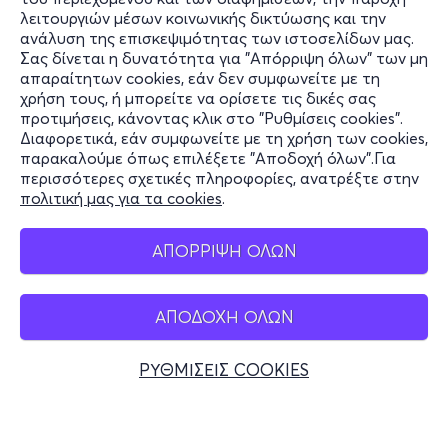
λειτουργιών μέσων κοινωνικής δικτύωσης και την
τελειότητα, το αισθητικό ιδεώδες με το οποίο ο Θεός
ανάλυση της επισκεψιμότητας των ιστοσελίδων μας.
έφτιαξε τον κόσμο. Το εφαρμόζει στα έργα του, όπου
Σας δίνεται η δυνατότητα για "Απόρριψη όλων" των μη
Πληροφορίες
ανακαλύπτουμε σχήματα οργανωμένα υπό αυτήν τη
απαραίτητων cookies, εάν δεν συμφωνείτε με τη
μυστική γεωμετρία. Η διπλή έλικα του DNA γοητεύει
χρήση τους, ή μπορείτε να ορίσετε τις δικές σας
Υποστήριξη
τον Νταλί. Η σπείρα που μεταφέρει γενετική
προτιμήσεις, κάνοντας κλικ στο "Ρυθμίσεις cookies".
Διαφορετικά, εάν συμφωνείτε με τη χρήση των cookies,
κληρονομιά είναι οι καμπύλες μέσω των οποίων ο Θεός
Stay Connected
παρακαλούμε όπως επιλέξετε "Αποδοχή όλων".Για
μεταφέρει την αθανασία.
περισσότερες σχετικές πληροφορίες, ανατρέξτε στην
πολιτική μας για τα cookies
.
Mobile app
ΑΠΟΡΡΙΨΗ ΟΛΩΝ
ΤΙ ΘΑ ΔΕΙΤΕ ΣΤΗΝ ΕΚΘΕΣΗ
Immersive
Experience
/ Εμπειρία Εμβύθισης:
Ταξιδέψτε
ΑΠΟΔΟΧΗ ΟΛΩΝ
Ελλάδα
στο μυαλό μίας ιδιοφυίας με προβολές (μέρος τους σε
Τηλεφωνικές κρατήσεις
3D) σε οθόνες επιφάνειας πεντακοσίων τ.μ. όπου Τέχνη
ΡΥΘΜΙΣΕΙΣ COOKIES
και Τεχνολογία συνδυάζονται σε ένα επαναστατικό
+30 2117700000
θέαμα.
Δευ - Παρ 10:00 - 18:00
Φυσικά σημεία
Virtual
Reality
360:
Επιβιβαστείτε στο πλοίο των