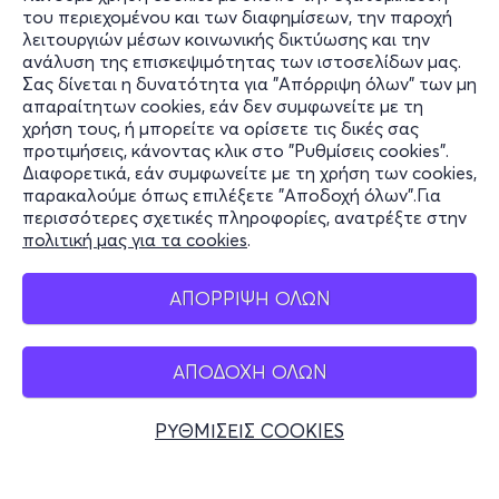
του περιεχομένου και των διαφημίσεων, την παροχή
τελειότητα, το αισθητικό ιδεώδες με το οποίο ο Θεός
λειτουργιών μέσων κοινωνικής δικτύωσης και την
έφτιαξε τον κόσμο. Το εφαρμόζει στα έργα του, όπου
ανάλυση της επισκεψιμότητας των ιστοσελίδων μας.
ανακαλύπτουμε σχήματα οργανωμένα υπό αυτήν τη
Σας δίνεται η δυνατότητα για "Απόρριψη όλων" των μη
Πληροφορίες
μυστική γεωμετρία. Η διπλή έλικα του DNA γοητεύει
απαραίτητων cookies, εάν δεν συμφωνείτε με τη
χρήση τους, ή μπορείτε να ορίσετε τις δικές σας
τον Νταλί. Η σπείρα που μεταφέρει γενετική
Υποστήριξη
προτιμήσεις, κάνοντας κλικ στο "Ρυθμίσεις cookies".
κληρονομιά είναι οι καμπύλες μέσω των οποίων ο Θεός
Διαφορετικά, εάν συμφωνείτε με τη χρήση των cookies,
Stay Connected
μεταφέρει την αθανασία.
παρακαλούμε όπως επιλέξετε "Αποδοχή όλων".Για
περισσότερες σχετικές πληροφορίες, ανατρέξτε στην
πολιτική μας για τα cookies
.
Mobile app
ΤΙ ΘΑ ΔΕΙΤΕ ΣΤΗΝ ΕΚΘΕΣΗ
ΑΠΟΡΡΙΨΗ ΟΛΩΝ
Immersive
Experience
/ Εμπειρία Εμβύθισης:
Ταξιδέψτε
στο μυαλό μίας ιδιοφυίας με προβολές (μέρος τους σε
ΑΠΟΔΟΧΗ ΟΛΩΝ
Ελλάδα
3D) σε οθόνες επιφάνειας πεντακοσίων τ.μ. όπου Τέχνη
Τηλεφωνικές κρατήσεις
και Τεχνολογία συνδυάζονται σε ένα επαναστατικό
ΡΥΘΜΙΣΕΙΣ COOKIES
θέαμα.
+30 2117700000
Δευ - Παρ 10:00 - 18:00
Virtual
Reality
360:
Επιβιβαστείτε στο πλοίο των