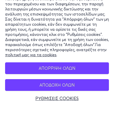
του περιεχομένου και των διαφημίσεων, την παροχή
τελειότητα, το αισθητικό ιδεώδες με το οποίο ο Θεός
λειτουργιών μέσων κοινωνικής δικτύωσης και την
έφτιαξε τον κόσμο. Το εφαρμόζει στα έργα του, όπου
ανάλυση της επισκεψιμότητας των ιστοσελίδων μας.
ανακαλύπτουμε σχήματα οργανωμένα υπό αυτήν τη
Σας δίνεται η δυνατότητα για "Απόρριψη όλων" των μη
Πληροφορίες
μυστική γεωμετρία. Η διπλή έλικα του DNA γοητεύει
απαραίτητων cookies, εάν δεν συμφωνείτε με τη
χρήση τους, ή μπορείτε να ορίσετε τις δικές σας
τον Νταλί. Η σπείρα που μεταφέρει γενετική
Υποστήριξη
προτιμήσεις, κάνοντας κλικ στο "Ρυθμίσεις cookies".
κληρονομιά είναι οι καμπύλες μέσω των οποίων ο Θεός
Διαφορετικά, εάν συμφωνείτε με τη χρήση των cookies,
Stay Connected
μεταφέρει την αθανασία.
παρακαλούμε όπως επιλέξετε "Αποδοχή όλων".Για
περισσότερες σχετικές πληροφορίες, ανατρέξτε στην
πολιτική μας για τα cookies
.
Mobile app
ΤΙ ΘΑ ΔΕΙΤΕ ΣΤΗΝ ΕΚΘΕΣΗ
ΑΠΟΡΡΙΨΗ ΟΛΩΝ
Immersive
Experience
/ Εμπειρία Εμβύθισης:
Ταξιδέψτε
στο μυαλό μίας ιδιοφυίας με προβολές (μέρος τους σε
ΑΠΟΔΟΧΗ ΟΛΩΝ
Ελλάδα
3D) σε οθόνες επιφάνειας πεντακοσίων τ.μ. όπου Τέχνη
Τηλεφωνικές κρατήσεις
και Τεχνολογία συνδυάζονται σε ένα επαναστατικό
ΡΥΘΜΙΣΕΙΣ COOKIES
θέαμα.
+30 2117700000
Δευ - Παρ 10:00 - 18:00
Virtual
Reality
360:
Επιβιβαστείτε στο πλοίο των